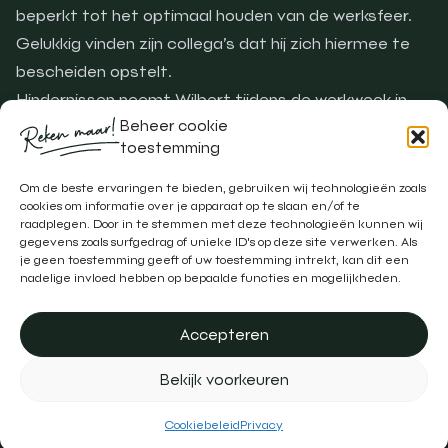
beperkt tot het optimaal houden van de werksfeer.
Gelukkig vinden zijn collega’s dat hij zich hiermee te
bescheiden opstelt.
Hindernissen neemt Wilbert tijdens de werkweek in
Beheer cookie
figuurlijke zin. “En in het weekend ga ik met mijn
toestemming
dochter mee naar haar wedstrijden, waar zij met haar
pony letterlijk hindernissen neemt.”
Om de beste ervaringen te bieden, gebruiken wij technologieën zoals
cookies om informatie over je apparaat op te slaan en/of te
raadplegen. Door in te stemmen met deze technologieën kunnen wij
Neem contact op
gegevens zoals surfgedrag of unieke ID's op deze site verwerken. Als
je geen toestemming geeft of uw toestemming intrekt, kan dit een
Neem contact op
nadelige invloed hebben op bepaalde functies en mogelijkheden.
Accepteren
Bekijk voorkeuren
Cookiebeleid
Privacy