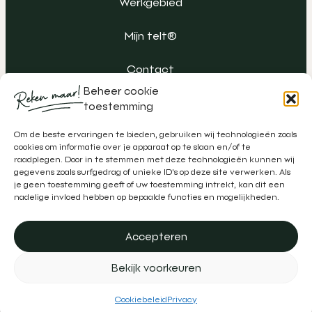
Werkgebied
Mijn telt®
Contact
Beheer cookie
toestemming
Om de beste ervaringen te bieden, gebruiken wij technologieën zoals
cookies om informatie over je apparaat op te slaan en/of te
raadplegen. Door in te stemmen met deze technologieën kunnen wij
gegevens zoals surfgedrag of unieke ID's op deze site verwerken. Als
je geen toestemming geeft of uw toestemming intrekt, kan dit een
nadelige invloed hebben op bepaalde functies en mogelijkheden.
Accepteren
Algemene voorwaarden
Klachtenregeling
Privacy
Bekijk voorkeuren
Disclaimer
Realisatie door
Zeker Zichtbaar
&
Schipper Marketing
Cookiebeleid
Privacy