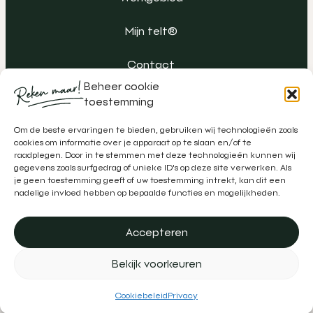
Mijn telt®
Contact
Beheer cookie
toestemming
Om de beste ervaringen te bieden, gebruiken wij technologieën zoals
cookies om informatie over je apparaat op te slaan en/of te
raadplegen. Door in te stemmen met deze technologieën kunnen wij
gegevens zoals surfgedrag of unieke ID's op deze site verwerken. Als
je geen toestemming geeft of uw toestemming intrekt, kan dit een
nadelige invloed hebben op bepaalde functies en mogelijkheden.
Accepteren
Algemene voorwaarden
Klachtenregeling
Privacy
Bekijk voorkeuren
Disclaimer
Realisatie door
Zeker Zichtbaar
&
Schipper Marketing
Cookiebeleid
Privacy