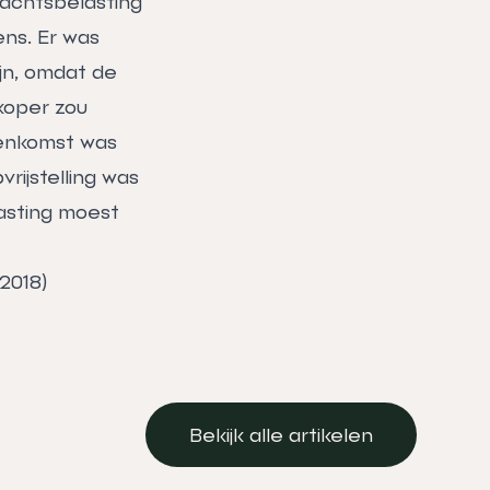
rachtsbelasting
ns. Er was
jn, omdat de
koper zou
eenkomst was
rijstelling was
asting moest
2018)
Bekijk alle artikelen
Bekijk alle artikelen