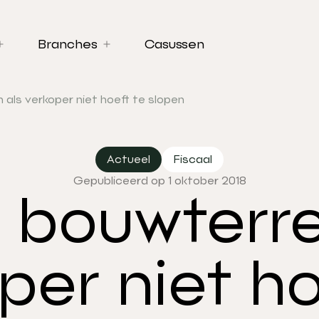
Branches
Casussen
als verkoper niet hoeft te slopen
Actueel
Fiscaal
Gepubliceerd op 1 oktober 2018
bouwterre
per niet ho