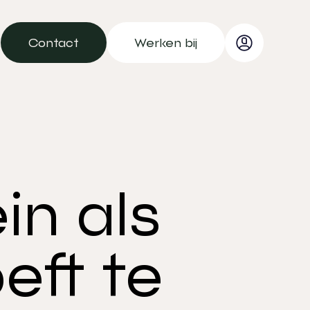
Contact
Werken bij
Contact
Werken bij
in als
eft te