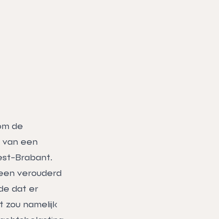
 om de
g van een
est-Brabant.
 een verouderd
de dat er
 zou namelijk