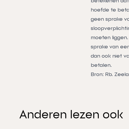
betekenen dat 
hoefde te beta
geen sprake va
sloopverplicht
moeten liggen.
sprake van een
dan ook niet v
betalen.
Bron: Rb. Zeel
Anderen lezen ook