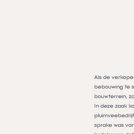
Als de verkope
bebouwing te sl
bouwterrein, z
In deze zaak 
pluimveebedrij
sprake was van