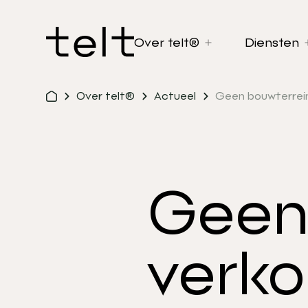
Over telt®
Diensten
Over telt®
Actueel
Geen bouwterrein 
Geen 
verko