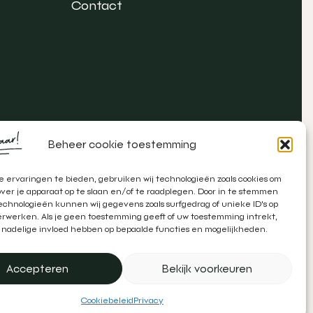
Contact
Beheer cookie toestemming
 ervaringen te bieden, gebruiken wij technologieën zoals cookies om
over je apparaat op te slaan en/of te raadplegen. Door in te stemmen
chnologieën kunnen wij gegevens zoals surfgedrag of unieke ID's op
erwerken. Als je geen toestemming geeft of uw toestemming intrekt,
 nadelige invloed hebben op bepaalde functies en mogelijkheden.
atie door
Zeker Zichtbaar
&
Schipper Marketing
Accepteren
Bekijk voorkeuren
Cookiebeleid
Privacy