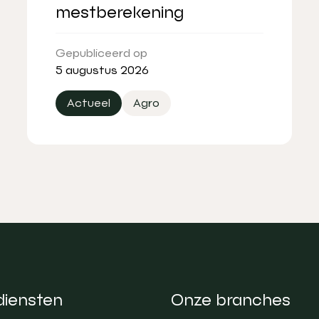
mestberekening
Gepubliceerd op
5 augustus 2026
Actueel
Agro
diensten
Onze branches