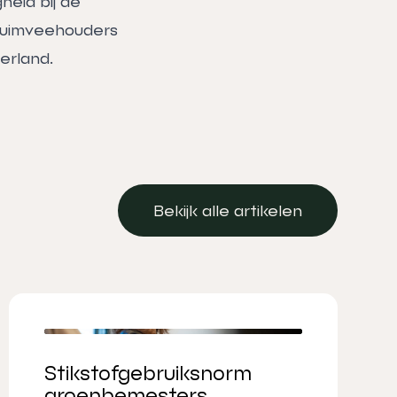
heid bij de
luimveehouders
erland.
Bekijk alle artikelen
Bekijk alle artikelen
Stikstofgebruiksnorm
groenbemesters