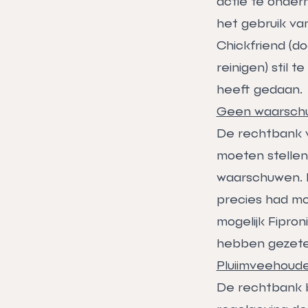
actie te ondern
het gebruik va
Chickfriend (d
reinigen) stil 
heeft gedaan.
Geen waarschu
De rechtbank v
moeten stellen
waarschuwen. E
precies had m
mogelijk Fipron
hebben gezete
Pluiimveehoude
De rechtbank b