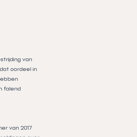
strijding van
dat oordeel in
 hebben
n falend
mer van 2017