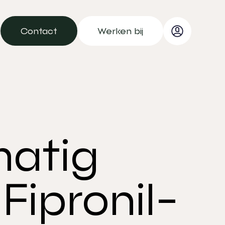
Contact
Werken bij
Contact
Werken bij
atig
ipronil-