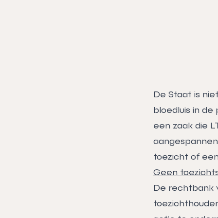
De Staat is nie
bloedluis in d
een zaak die L
aangespannen. 
toezicht of ee
Geen toezichts
De rechtbank v
toezichthouden