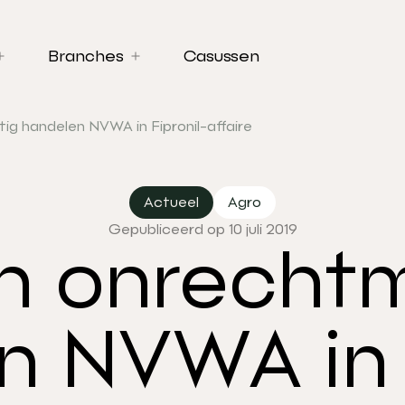
Branches
Casussen
g handelen NVWA in Fipronil-affaire
Actueel
Agro
Gepubliceerd op 10 juli 2019
n onrechtm
n NVWA in F