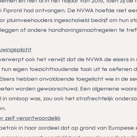
emen en niet al in het najaar van 2016, toen zij de
n Fipronil had ontvangen. De NVWA hoefde niet ee
oor pluimveehouders ingeschakeld bedrijf om hun sta
te leggen of andere handhavingsmaatregelen te treff
wingsplicht
erwerpt ook het verwijt dat de NVWA de eisers in 
 hun eigen toezichthoudende taak uit te oefenen d
isers hebben onvoldoende toegelicht wie in de se
oeten worden gewaarschuwd. Een algemene waars
il in omloop was, zou ook het strafrechtelijk onderz
n.
r zelf verantwoordelijk
etrok in haar oordeel dat op grond van Europese 