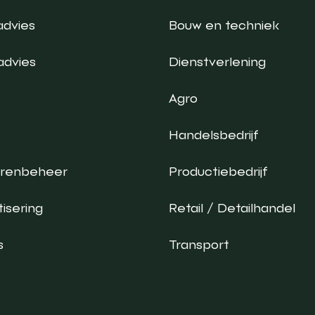
advies
Bouw en techniek
advies
Dienstverlening
Agro
Handelsbedrijf
urenbeheer
Productiebedrijf
isering
Retail / Detailhandel
s
Transport