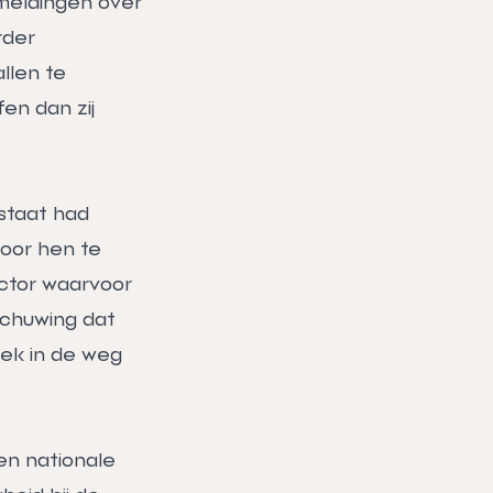
 meldingen over
rder
llen te
en dan zij
staat had
oor hen te
ctor waarvoor
chuwing dat
oek in de weg
en nationale