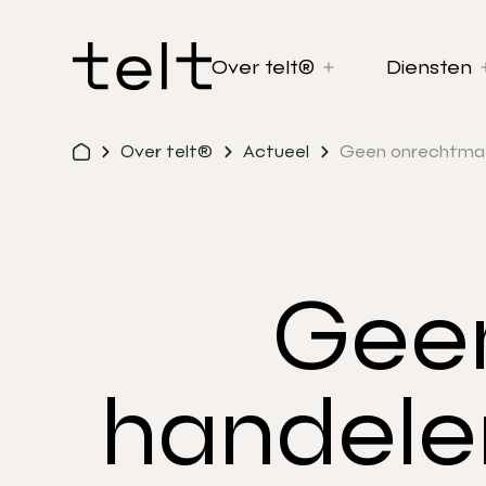
Over telt®
Diensten
Over telt®
Actueel
Geen onrechtmati
Gee
handele