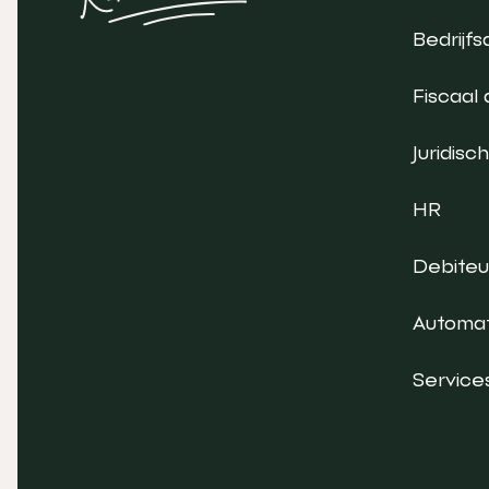
Bedrijfs
Fiscaal 
Juridisch
HR
Debite
Automat
Service