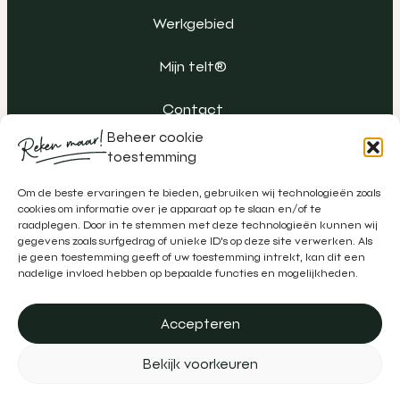
Werkgebied
Mijn telt®
Contact
Beheer cookie
toestemming
Om de beste ervaringen te bieden, gebruiken wij technologieën zoals
cookies om informatie over je apparaat op te slaan en/of te
raadplegen. Door in te stemmen met deze technologieën kunnen wij
gegevens zoals surfgedrag of unieke ID's op deze site verwerken. Als
je geen toestemming geeft of uw toestemming intrekt, kan dit een
nadelige invloed hebben op bepaalde functies en mogelijkheden.
Accepteren
Algemene voorwaarden
Klachtenregeling
Privacy
Bekijk voorkeuren
Disclaimer
Realisatie door
Zeker Zichtbaar
&
Schipper Marketing