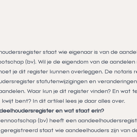
houdersregister staat wie eigenaar is van de aand
otschap (bv). Wil je de eigendom van de aandelen i
oet je dit register kunnen overleggen. De notaris re
dersregister statutenwijzigingen en veranderingen
andelen. Waar kun je dit register vinden? En wat t
wijt bent? In dit artikel lees je daar alles over.
deelhoudersregister en wat staat erin?
vennootschap (bv) heeft een aandeelhoudersregist
 geregistreerd staat wie aandeelhouders zijn van d