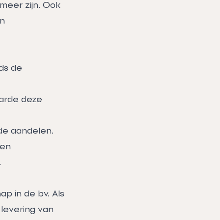
meer zijn. Ook
n
nds de
aarde deze
de aandelen.
een
.
p in de bv. Als
 levering van