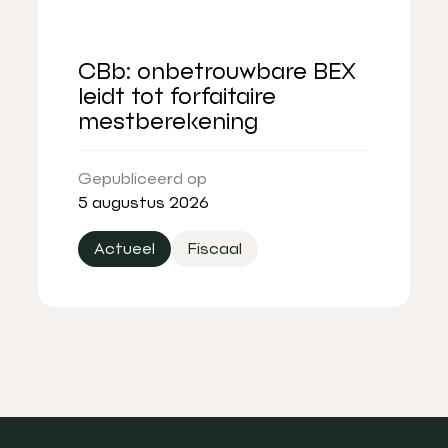
CBb: onbetrouwbare BEX
leidt tot forfaitaire
mestberekening
Gepubliceerd op
5 augustus 2026
Actueel
Fiscaal