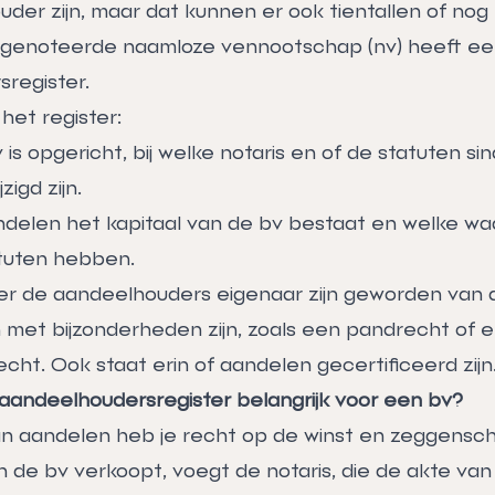
der zijn, maar dat kunnen er ook tientallen of nog 
sgenoteerde naamloze vennootschap (nv) heeft ee
register.
 het register:
s opgericht, bij welke notaris en of de statuten si
zigd zijn.
ndelen het kapitaal van de bv bestaat en welke w
tuten hebben.
r de aandeelhouders eigenaar zijn geworden van 
 met bijzonderheden zijn, zoals een pandrecht of 
cht. Ook staat erin of aandelen gecertificeerd zijn
aandeelhoudersregister belangrijk voor een bv?
an aandelen heb je recht op de winst en zeggenscha
 de bv verkoopt, voegt de notaris, die de akte van