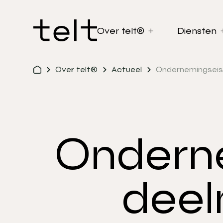
Over telt®
Diensten
Over telt®
Actueel
Ondernemingseis
Ondern
deel