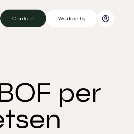
Contact
Werken bij
Contact
Werken bij
BOF per
etsen