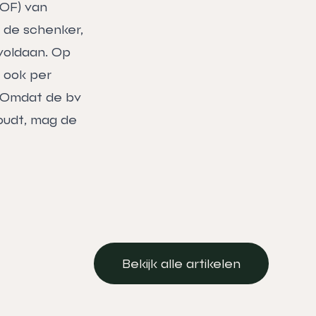
BOF) van
n de schenker,
 voldaan. Op
 ook per
. Omdat de bv
oudt, mag de
Bekijk alle artikelen
Bekijk alle artikelen