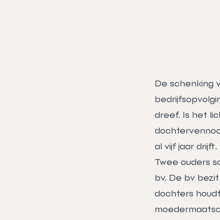
De schenking v
bedrijfsopvolgi
dreef. Is het 
dochtervennoot
al vijf jaar drijft.
Twee ouders sc
bv. De bv bezi
dochters houdt
moedermaatscha