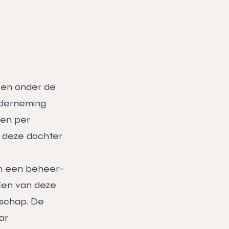
een onder de
onderneming
men per
 deze dochter
in een beheer-
Een van deze
schap. De
ar