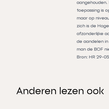
aangehouden. D
toepassing is o
maar op niveau 
zich is de Hog
afzonderlijke 
de aandelen in
man de BOF ni
Bron: HR 29-0
Anderen lezen ook