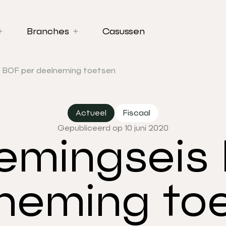
Branches
Casussen
 BOF per deelneming toetsen
Actueel
Fiscaal
Gepubliceerd op 10 juni 2020
emingseis 
neming to