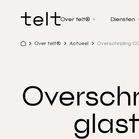
Over telt®
Diensten
Over telt®
Actueel
Overschrijding C
Overschr
glas