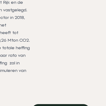
 Rijk en de
n vastgelegd.
tor in 2018,
het
heeft tot
 0,26 Mton CO2.
 totale heffing
naar rato van
ing zal in
imuleren van