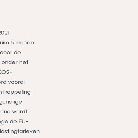
2021
uim 6 miljoen
 door de
 onder het
 CO2-
rd vooral
htkoppeling-
 gunstige
afond wordt
wege de EU-
astingtarieven