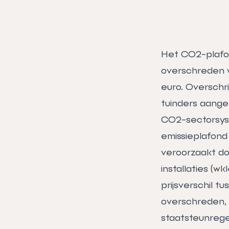
Het CO2-plafon
overschreden wa
euro. Overschr
tuinders aange
CO2-sectorsyst
emissieplafond
veroorzaakt do
installaties (w
prijsverschil t
overschreden, 
staatsteunrege