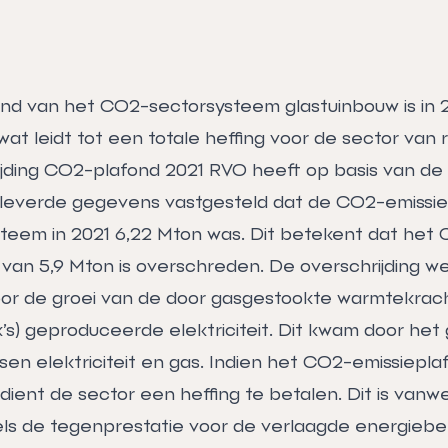
d van het CO2-sectorsysteem glastuinbouw is in 
t leidt tot een totale heffing voor de sector van r
ijding CO2-plafond 2021 RVO heeft op basis van de
leverde gegevens vastgesteld dat de CO2-emissie
eem in 2021 6,22 Mton was. Dit betekent dat het
 van 5,9 Mton is overschreden. De overschrijding we
or de groei van de door gasgestookte warmtekrac
kk’s) geproduceerde elektriciteit. Dit kwam door het
ussen elektriciteit en gas. Indien het CO2-emissiepl
dient de sector een heffing te betalen. Dit is van
ls de tegenprestatie voor de verlaagde energiebel