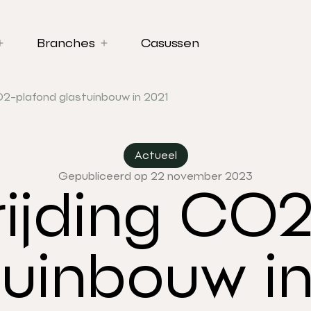
Branches
Casussen
O2-plafond glastuinbouw in 2021
Actueel
Gepubliceerd op 22 november 2023
ijding CO
tuinbouw in