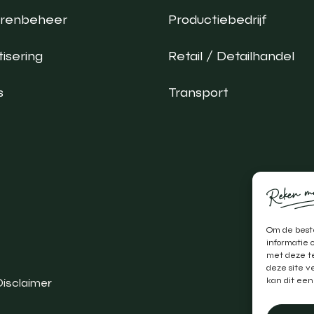
urenbeheer
Productiebedrijf
isering
Retail / Detailhandel
s
Transport
Om de beste
informatie 
met deze te
deze site v
kan dit een
Disclaimer
Realis