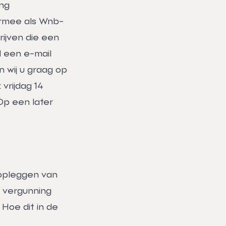
ng
armee als Wnb-
ijven die een
 een e-mail
n wij u graag op
vrijdag 14
Op een later
 opleggen van
n vergunning
Hoe dit in de