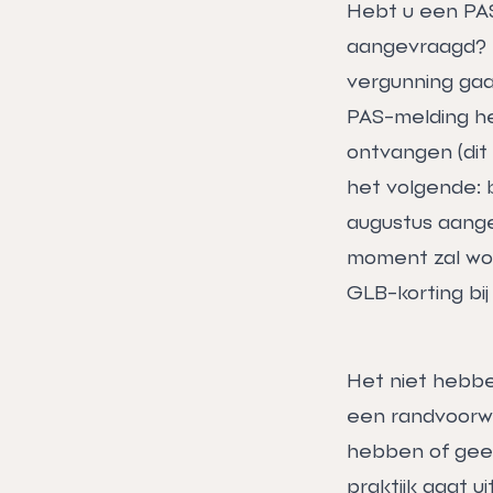
Hebt u een PAS
aangevraagd? D
vergunning gaa
PAS-melding he
ontvangen (dit 
het volgende: b
augustus aangev
moment zal wo
GLB-korting bi
Het niet hebbe
een randvoorwa
hebben of geen
praktijk gaat u