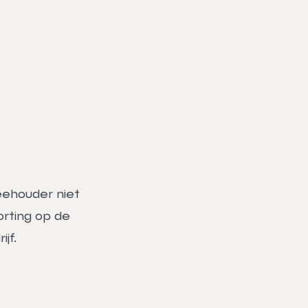
veehouder niet
orting op de
jf.