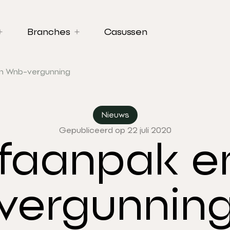
Branches
Casussen
en Wnb-vergunning
Nieuws
Gepubliceerd op 22 juli 2020
ofaanpak 
vergunnin