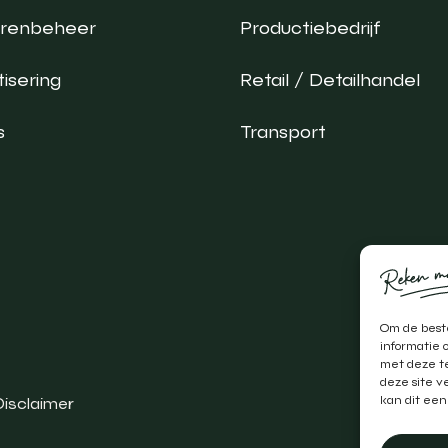
urenbeheer
Productiebedrijf
isering
Retail / Detailhandel
s
Transport
Om de beste
informatie 
met deze te
deze site v
kan dit een
Disclaimer
Realis