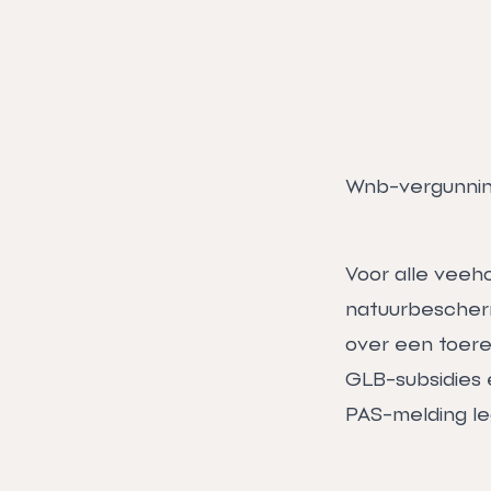
Wnb-vergunning
Voor alle veeh
natuurbeschermi
over een toerei
GLB-subsidies e
PAS-melding le