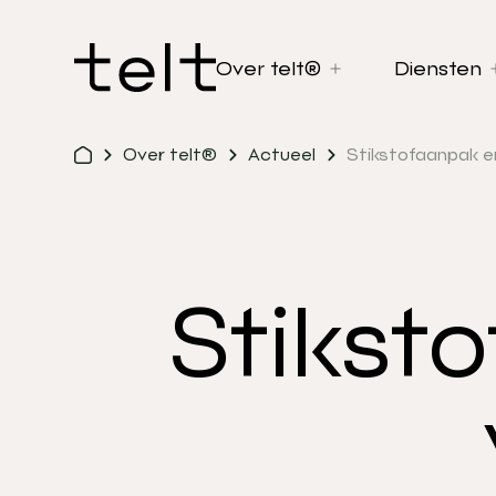
Over telt®
Diensten
Over telt®
Actueel
Stikstofaanpak 
Stikst