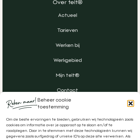
Over telt®
Actueel
Tarieven
Werken bij
Werkgebied
Mijn telt®
Contact
Beheer cookie
toestemming
Om de beste ervaringen te bieden, gebruiken wij technologieën zoals
cookies om informatie over je apparaat op te slaan en/of te
raadplegen. Door in te stemmen met deze technologieën kunnen wij
gegevens zoals surfgedrag of unieke ID's op deze site verwerken. Als