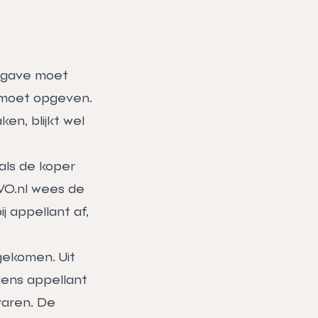
opgave moet
n/moet opgeven.
ken, blijkt wel
als de koper
VO.nl wees de
j appellant af,
gekomen. Uit
gens appellant
waren. De