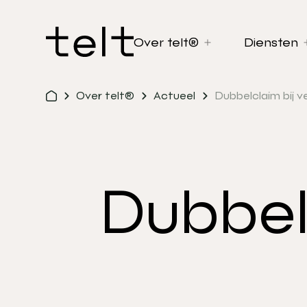
Over telt®
Diensten
Over telt®
Actueel
Dubbelclaim bij v
Dubbel