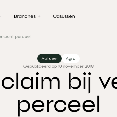
Branches
Casussen
erkocht perceel
Actueel
Agro
Gepubliceerd op 10 november 2018
claim bij v
perceel