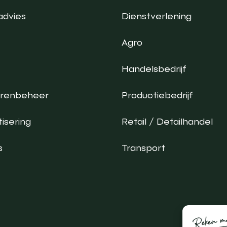
advies
Dienstverlening
Agro
Handelsbedrijf
urenbeheer
Productiebedrijf
isering
Retail / Detailhandel
s
Transport