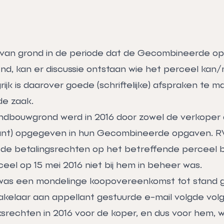
 van grond in de periode dat de Gecombineerde 
nd, kan er discussie ontstaan wie het perceel ka
ijk is daarover goede (schriftelijke) afspraken te ma
de zaak.
ndbouwgrond werd in 2016 door zowel de verkoper 
lant) opgegeven in hun Gecombineerde opgaven. R
 de betalingsrechten op het betreffende perceel bi
eel op 15 mei 2016 niet bij hem in beheer was.
6 was een mondelinge koopovereenkomst tot stand 
kelaar aan appellant gestuurde e-mail volgde vol
iksrechten in 2016 voor de koper, en dus voor hem, 