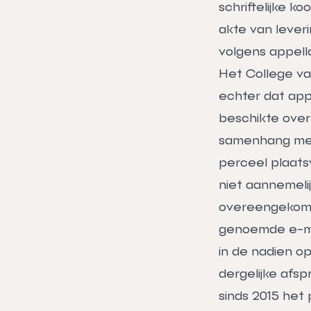
schriftelijke k
akte van leveri
volgens appella
Het College va
echter dat app
beschikte over 
samenhang met 
perceel plaats
niet aannemelij
overeengekomen
genoemde e-mai
in de nadien o
dergelijke afs
sinds 2015 het