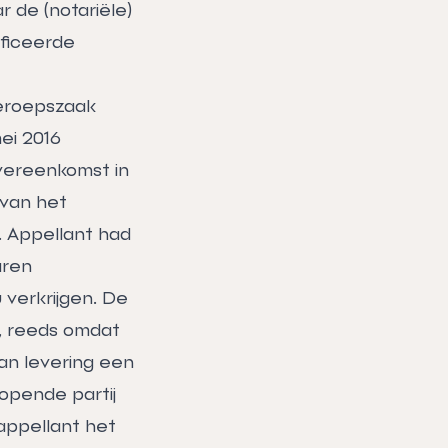
 de (notariële)
ificeerde
beroepszaak
ei 2016
overeenkomst in
 van het
. Appellant had
aren
verkrijgen. De
, reeds omdat
an levering een
opende partij
appellant het