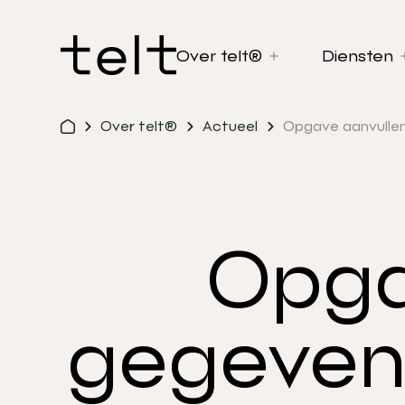
Over telt®
Diensten
Over telt®
Actueel
Opgave aanvulle
Opga
gegeven