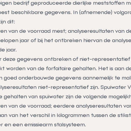
igen bedrijf gepro­duceerde dierlijke meststoffen 
est beschikbare ge­­­gevens. In (afnemende) volgor
jn dit:
ten van de voorraad mest; analyseresultaten van 
elopen jaar of bij het ontbreken hiervan de analys
e jaar.
 deze gegevens ontbreken of niet-repre­sentatief 
t worden van de forfaitaire gehalten. Het is aan 
an goed onderbouwde gegevens aanneme­lijk te ma
seresultaten niet-representatief zijn. Spuiwater 
e gehalten van spuiwater zijn de volgende mogelijk
ten van de voorraad; eerdere analyseresultaten va
aan van het verschil in kilogrammen tussen de stiks
er en een emissiearm stalsysteem.