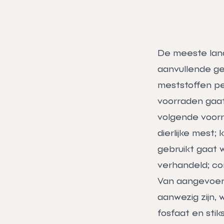
De meeste lan
aanvullende ge
meststoffen p
voorraden gaat
volgende voor
dierlijke mest
gebruikt gaat w
verhandeld; com
Van aangevoerd
aanwezig zijn,
fosfaat en stik