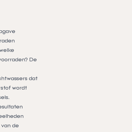
opgave
rraden
welke
 voorraden? De
uchtwassers dat
tstof wordt
els.
esultaten
veelheden
n van de