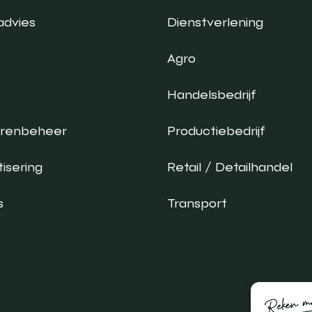
advies
Dienstverlening
Agro
Handelsbedrijf
urenbeheer
Productiebedrijf
isering
Retail / Detailhandel
s
Transport