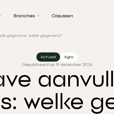
Branches
Casussen
nde gegevens: welke gegevens?
Actueel
Agro
Gepubliceerd op 19 december 2024
ve aanvul
s: welke g