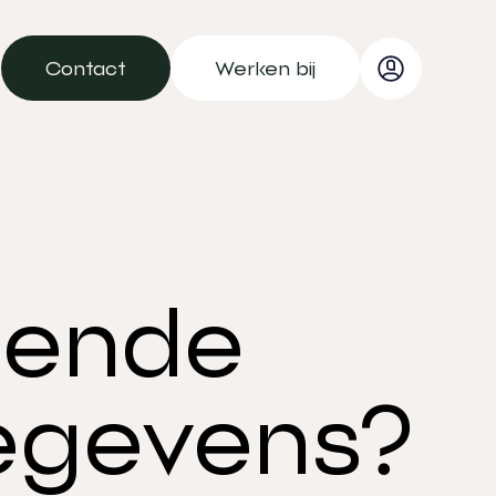
Contact
Werken bij
Contact
Werken bij
lende
egevens?