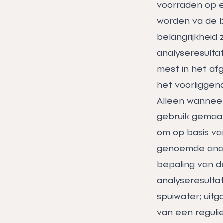
voorraden op e
worden va de b
belangrijkheid zi
analyseresulta
mest in het afg
het voorliggend
Alleen wanneer
gebruik gemaak
om op basis v
genoemde analy
bepaling van d
analyseresulta
spuiwater; uitg
van een reguli