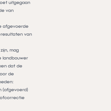
moet uitgegaan
de van
de afgevoerde
eresultaten van
zijn, mag
de landbouwer
ken dat de
Voor de
heden:
n (afgevoerd)
tofcorrectie