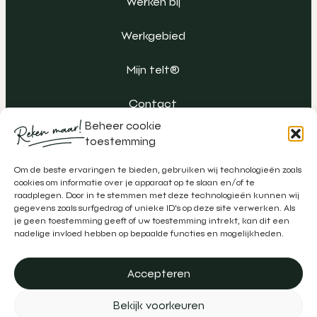
Werken bij
Werkgebied
Mijn telt®
Contact
Beheer cookie
toestemming
Om de beste ervaringen te bieden, gebruiken wij technologieën zoals
cookies om informatie over je apparaat op te slaan en/of te
raadplegen. Door in te stemmen met deze technologieën kunnen wij
gegevens zoals surfgedrag of unieke ID's op deze site verwerken. Als
je geen toestemming geeft of uw toestemming intrekt, kan dit een
nadelige invloed hebben op bepaalde functies en mogelijkheden.
Accepteren
Algemene voorwaarden
Klachtenregeling
Privacy
Bekijk voorkeuren
Disclaimer