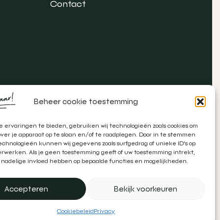
Contact
Beheer cookie toestemming
 ervaringen te bieden, gebruiken wij technologieën zoals cookies om
over je apparaat op te slaan en/of te raadplegen. Door in te stemmen
chnologieën kunnen wij gegevens zoals surfgedrag of unieke ID's op
erwerken. Als je geen toestemming geeft of uw toestemming intrekt,
 nadelige invloed hebben op bepaalde functies en mogelijkheden.
atie door
Zeker Zichtbaar
&
Schipper Marketing
Accepteren
Bekijk voorkeuren
Cookiebeleid
Privacy