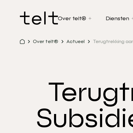
Over telt®
Diensten
Over telt®
Actueel
Terugtrekking aan
Terugt
Subsidi