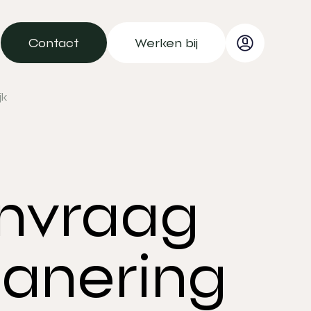
Contact
Werken bij
Contact
Werken bij
jk
anvraag
sanering