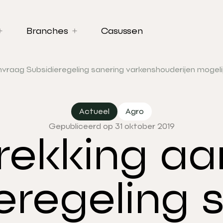
Branches
Casussen
vraag Subsidieregeling sanering varkenshouderijen mogeli
Actueel
Agro
Gepubliceerd op 31 oktober 2019
rekking a
eregeling 