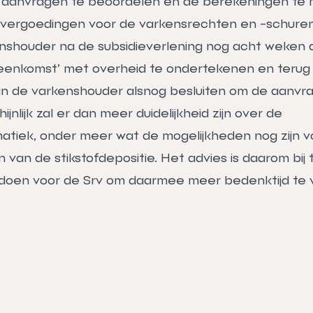
aanvragen te beoordelen en de berekeningen te 
vergoedingen voor de varkensrechten en -schuren
nshouder na de subsidieverlening nog acht weken d
eenkomst’ met overheid te ondertekenen en terug 
 de varkenshouder alsnog besluiten om de aanvraa
jnlijk zal er dan meer duidelijkheid zijn over de
matiek, onder meer wat de mogelijkheden nog zijn v
 van de stikstofdepositie. Het advies is daarom bij 
doen voor de Srv om daarmee meer bedenktijd te v