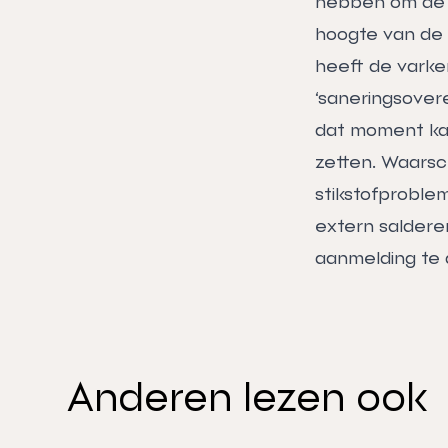
hebben om de 
hoogte van de 
heeft de varke
‘saneringsover
dat moment kan
zetten. Waarschi
stikstofproble
extern salderen
aanmelding te 
Anderen lezen ook