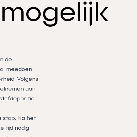
mogelijk
an de
mma: meedoen
rheid. Volgens
deelnemen aan
tofdepositie.
e stap. Na het
 tijd nodig