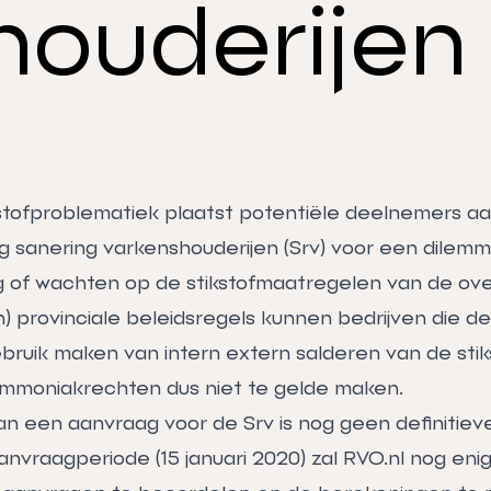
houderijen 
kstofproblematiek plaatst potentiële deelnemers a
ng sanering varkenshouderijen (Srv) voor een dile
g of wachten op de stikstofmaatregelen van de ove
n) provinciale beleidsregels kunnen bedrijven die 
bruik maken van intern extern salderen van de stiks
ammoniakrechten dus niet te gelde maken.
an een aanvraag voor de Srv is nog geen definitiev
nvraagperiode (15 januari 2020) zal RVO.nl nog enige