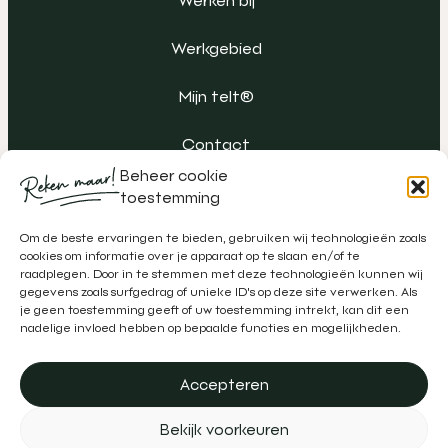
Werken bij
Werkgebied
Mijn telt®
Contact
Beheer cookie
toestemming
Om de beste ervaringen te bieden, gebruiken wij technologieën zoals
cookies om informatie over je apparaat op te slaan en/of te
raadplegen. Door in te stemmen met deze technologieën kunnen wij
gegevens zoals surfgedrag of unieke ID's op deze site verwerken. Als
je geen toestemming geeft of uw toestemming intrekt, kan dit een
nadelige invloed hebben op bepaalde functies en mogelijkheden.
Accepteren
Algemene voorwaarden
Klachtenregeling
Privacy
Bekijk voorkeuren
Disclaimer