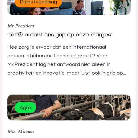
Dienstverlening
Mr.Prezident
‘telt® bracht ons grip op onze marges’
Hoe zorg je ervoor dat een internationaal
presentatiebureau financieel groeit? Voor
Mr.Prezident lag het antwoord niet alleen in
creativiteit en innovatie, maar juist ook in grip op
cijfers, marges en strategische keuzes. Oprichter
en directeur Paul van Hattem bouwde samen met
telt® accountants & adviseurs aan financiële rust,
betere stuurinformatie en ruimte voor nieuwe
Agro
groeimodellen.
Mts. Minnen