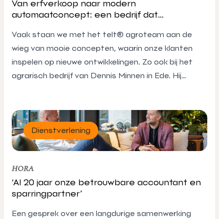
Van erfverkoop naar modern
automaatconcept: een bedrijf dat
meebeweegt met de tijd
Vaak staan we met het telt® agroteam aan de
wieg van mooie concepten, waarin onze klanten
inspelen op nieuwe ontwikkelingen. Zo ook bij het
agrarisch bedrijf van Dennis Minnen in Ede. Hij
vertelt hoe zijn bedrijf groeide en hoe hij altijd kan
rekenen op telt®.
Dienstverlening
HORA
‘Al 20 jaar onze betrouwbare accountant en
sparringpartner’
Een gesprek over een langdurige samenwerking