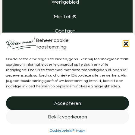
Werkgebied
Mijn telt®
Contact
Beheer cookie
toestemming
Om de beste ervaringen te bieden, gebruiken wij technologieën zoals
cookies om informatie over je apparaat op te slaan en/of te
raadplegen. Door in te stemmen met deze technologieën kunnen wij
gegevens zoals surfgedrag of unieke ID's op deze site verwerken. Als
je geen toestemming geeft of uw toestemming intrekt, kan dit een
nadelige invloed hebben op bepaalde functies en mogelijkheden.
Accepteren
Algemene voorwaarden
Klachtenregeling
Privacy
Bekijk voorkeuren
Disclaimer
Realisatie door
Zeker Zichtbaar
&
Schipper Marketing
Cookiebeleid
Privacy