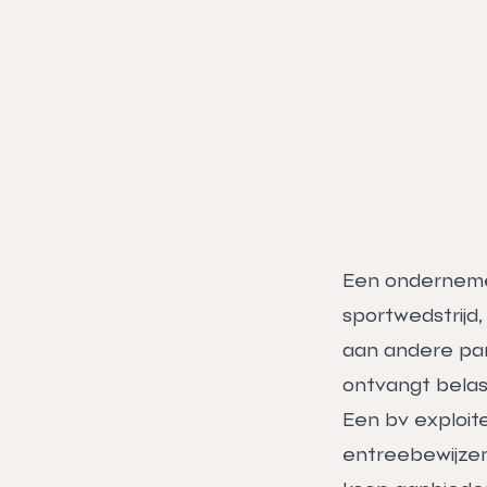
Een ondernemer
sportwedstrijd,
aan andere part
ontvangt belast
Een bv exploite
entreebewijzen 