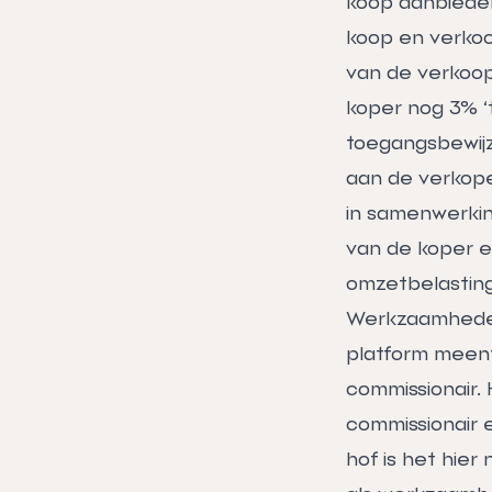
koop aanbieden
koop en verkoo
van de verkoop
koper nog 3% ‘
toegangsbewijz
aan de verkope
in samenwerki
van de koper e
omzetbelasting 
Werkzaamheden 
platform meent 
commissionair. 
commissionair 
hof is het hier