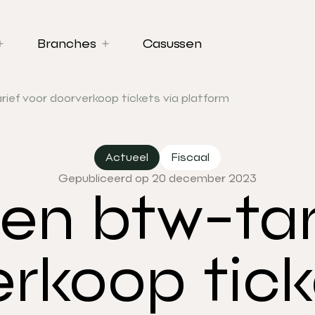
Branches
Casussen
ief voor doorverkoop tickets via platform
Actueel
Fiscaal
Gepubliceerd op 20 december 2023
n btw-tar
rkoop tick