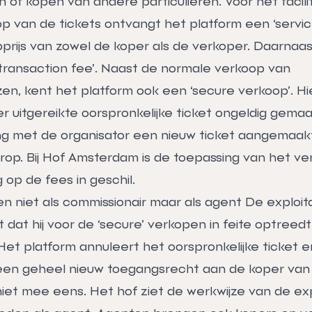
 of kopen van andere particulieren. Voor het facil
p van de tickets ontvangt het platform een ‘servi
prijs van zowel de koper als de verkoper. Daarnaas
transaction fee’. Naast de normale verkoop van
en, kent het platform ook een ‘secure verkoop’. Hie
r uitgereikte oorspronkelijke ticket ongeldig gema
ng met de organisator een nieuw ticket aangemaa
rop. Bij Hof Amsterdam is de toepassing van het ver
op de fees in geschil.
niet als commissionair maar als agent De exploit
dat hij voor de ‘secure’ verkopen in feite optreedt
Het platform annuleert het oorspronkelijke ticket e
een geheel nieuw toegangsrecht aan de koper van 
 niet mee eens. Het hof ziet de werkwijze van de ex