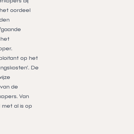
rkopers bij
 het oordeel
rden
afgaande
 het
oper.
loitant op het
ingskosten’. De
ijze
 van de
rkopers. Van
 met al is op