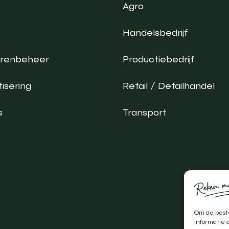
Agro
Handelsbedrijf
urenbeheer
Productiebedrijf
isering
Retail / Detailhandel
s
Transport
Om de beste
informatie 