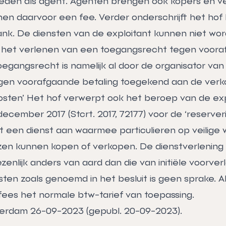
den als agent. Agenten brengen ook kopers en ve
nen daarvoor een fee. Verder onderschrijft het hof
nk. De diensten van de exploitant kunnen niet wo
 het verlenen van een toegangsrecht tegen voor
oegangsrecht is namelijk al door de organisator van
en voorafgaande betaling toegekend aan de verk
osten’ Het hof verwerpt ook het beroep van de exp
december 2017 (Stcrt. 2017, 72177) voor de ‘reserver
t een dienst aan waarmee particulieren op veilige w
en kunnen kopen of verkopen. De dienstverlening
ezenlijk anders van aard dan die van initiële voorve
ten zoals genoemd in het besluit is geen sprake. Al
ees het normale btw-tarief van toepassing.
erdam 26-09-2023 (gepubl. 20-09-2023).