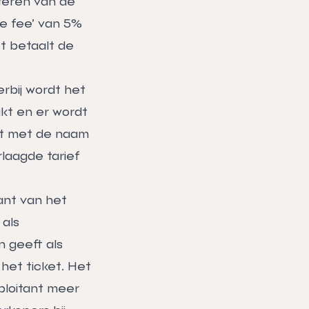
iteren van de
ce fee’ van 5%
t betaalt de
rbij wordt het
akt en er wordt
kt met de naam
laagde tarief
ant van het
 als
n geeft als
het ticket. Het
ploitant meer