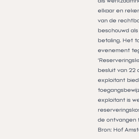
als werkzaamhe
elkaar en reke
van de rechtba
beschouwd als
betaling. Het t
evenement teg
‘Reserveringsk
besluit van 22 
exploitant bied
toegangsbewijz
exploitant is w
reserveringskos
de ontvangen f
Bron: Hof Amst