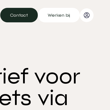
Contact
Werken bij
Contact
Werken bij
ief voor
ets via