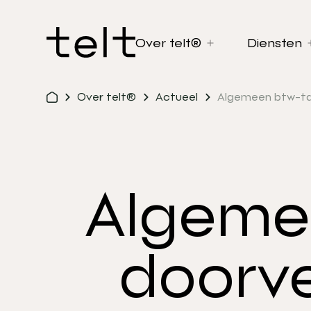
Over telt®
Diensten
Over telt®
Actueel
Algemeen btw-tar
Algemee
doorve