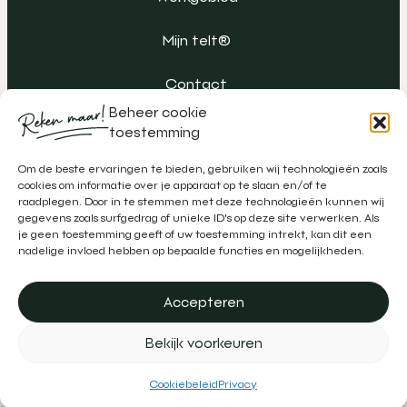
Mijn telt®
Contact
Beheer cookie
toestemming
Om de beste ervaringen te bieden, gebruiken wij technologieën zoals
cookies om informatie over je apparaat op te slaan en/of te
raadplegen. Door in te stemmen met deze technologieën kunnen wij
gegevens zoals surfgedrag of unieke ID's op deze site verwerken. Als
je geen toestemming geeft of uw toestemming intrekt, kan dit een
nadelige invloed hebben op bepaalde functies en mogelijkheden.
Accepteren
Algemene voorwaarden
Klachtenregeling
Privacy
Bekijk voorkeuren
Disclaimer
Realisatie door
Zeker Zichtbaar
&
Schipper Marketing
Cookiebeleid
Privacy