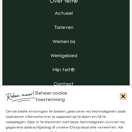
Over telt®
Actueel
Tarieven
Werken bij
Werkgebied
Mijn telt®
Contact
Beheer cookie
toestemming
Om de beste ervaringen te bieden, gebruiken wij technologieën zoals
cookies om informatie over je apparaat op te slaan en/of te
raadplegen. Door in te stemmen met deze technologieën kunnen wij
gegevens zoals surfgedrag of unieke ID's op deze site verwerken. Als