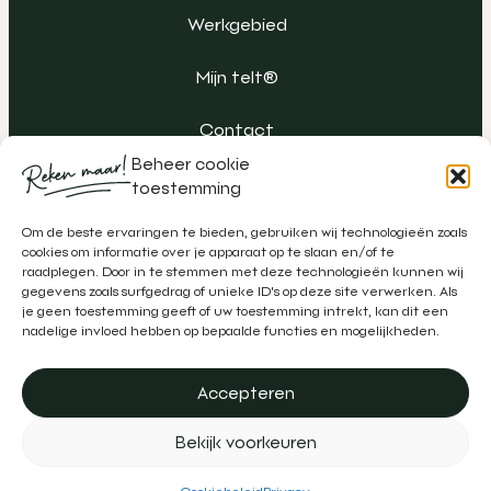
Werkgebied
Mijn telt®
Contact
Beheer cookie
toestemming
Om de beste ervaringen te bieden, gebruiken wij technologieën zoals
cookies om informatie over je apparaat op te slaan en/of te
raadplegen. Door in te stemmen met deze technologieën kunnen wij
gegevens zoals surfgedrag of unieke ID's op deze site verwerken. Als
je geen toestemming geeft of uw toestemming intrekt, kan dit een
nadelige invloed hebben op bepaalde functies en mogelijkheden.
Accepteren
Algemene voorwaarden
Klachtenregeling
Privacy
Bekijk voorkeuren
Disclaimer
Realisatie door
Zeker Zichtbaar
&
Schipper Marketing