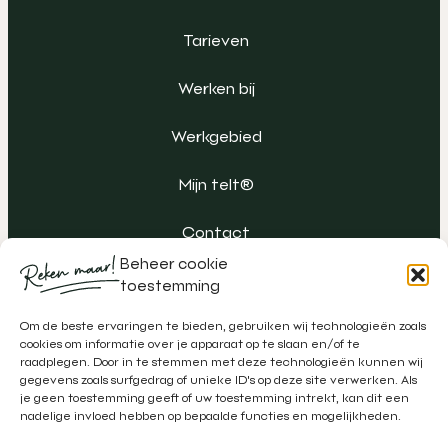
Tarieven
Werken bij
Werkgebied
Mijn telt®
Contact
Beheer cookie
toestemming
Om de beste ervaringen te bieden, gebruiken wij technologieën zoals
cookies om informatie over je apparaat op te slaan en/of te
raadplegen. Door in te stemmen met deze technologieën kunnen wij
gegevens zoals surfgedrag of unieke ID's op deze site verwerken. Als
je geen toestemming geeft of uw toestemming intrekt, kan dit een
nadelige invloed hebben op bepaalde functies en mogelijkheden.