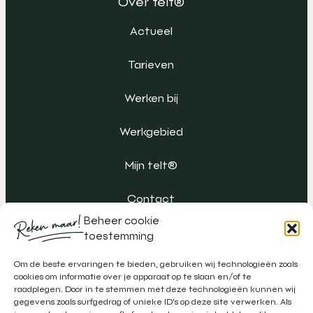
Over telt®
Actueel
Tarieven
Werken bij
Werkgebied
Mijn telt®
Contact
Beheer cookie
toestemming
Om de beste ervaringen te bieden, gebruiken wij technologieën zoals
cookies om informatie over je apparaat op te slaan en/of te
raadplegen. Door in te stemmen met deze technologieën kunnen wij
gegevens zoals surfgedrag of unieke ID's op deze site verwerken. Als