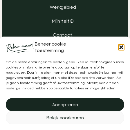
Werkgebied
Mijn telt®
Contact
Beheer cookie
toestemming
Om de beste ervaringen te bieden, gebruiken wij technologieën zoals
cookies om informatie over je apparaat op te slaan en/of te
raadplegen. Door in te stemmen met deze technologieën kunnen wij
gegevens zoals surfgedrag of unieke ID's op deze site verwerken. Als
je geen toestemming geeft of uw toestemming intrekt, kan dit een
nadelige invloed hebben op bepaalde functies en mogelijkheden.
Accepteren
Algemene voorwaarden
Klachtenregeling
Privacy
Bekijk voorkeuren
Disclaimer
Realisatie door
Zeker Zichtbaar
&
Schipper Marketing