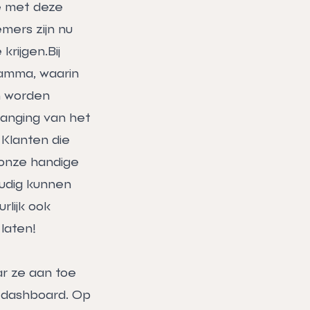
ie met deze
emers zijn nu
krijgen.Bij
ramma, waarin
n worden
anging van het
 Klanten die
 onze handige
oudig kunnen
rlijk ook
laten!
r ze aan toe
 dashboard. Op