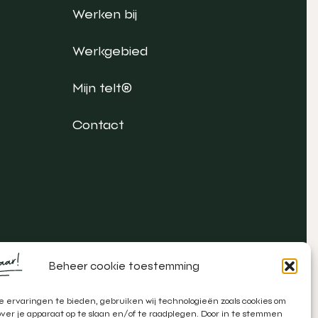
Werken bij
Werkgebied
Mijn telt®
Contact
Beheer cookie toestemming
 ervaringen te bieden, gebruiken wij technologieën zoals cookies om
over je apparaat op te slaan en/of te raadplegen. Door in te stemmen