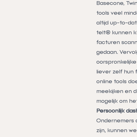
Basecone, Twin
tools veel mind
altijd up-to-dat
telt® kunnen k
facturen scann
gedaan. Vervol
oorspronkelijke
liever zelf hu
online tools do
meekijken en d
mogelijk om het
Persoonlijk da
Ondernemers di
zijn, kunnen w