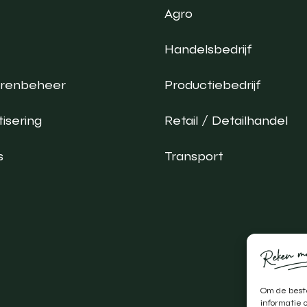
Agro
Handelsbedrijf
urenbeheer
Productiebedrijf
isering
Retail / Detailhandel
s
Transport
Om de beste
informatie 