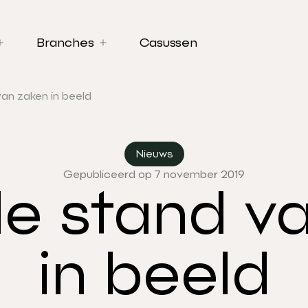
Branches
Casussen
an zaken in beeld
Nieuws
Gepubliceerd op 7 november 2019
de stand v
in beeld