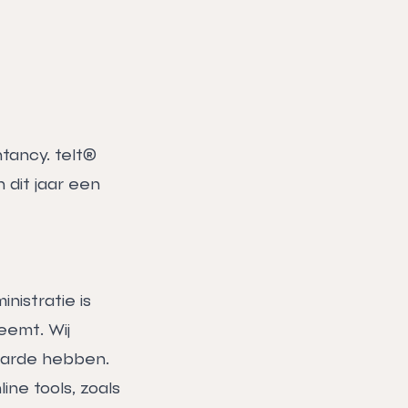
tancy. telt®
 dit jaar een
istratie is
eemt. Wij
aarde hebben.
ne tools, zoals