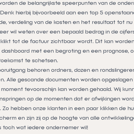
worden de belangrijkste speerpunten van de onde
enk hierbij bijvoorbeeld aan een top 5 openstaan
de, verdeling van de kosten en het resultaat tot nu 
r wil weten over een bepaald bedrag in de cijfers
ikt tot de factuur zichtbaar wordt. Dit kan worden 
k dashboard met een begroting en een prognose, 
toekomst te schetsen.
ooruitgang behoren ordners, dozen en rondslingere
en. Alle gescande documenten worden opgeslagen i
lk moment tevoorschijn kan worden gehaald. Wij kun
 inspringen op de momenten dat er afwijkingen wor
 Zo hebben onze klanten in een paar klikken de hu
herm en zijn zij op de hoogte van alle ontwikkelin
 is toch wat iedere ondernemer wil!