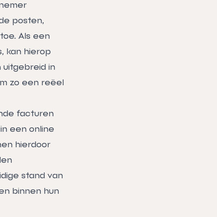
rnemer
de posten,
toe. Als een
, kan hierop
uitgebreid in
om zo een reëel
nde facturen
n een online
nen hierdoor
den
idige stand van
gen binnen hun