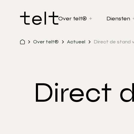
Over telt®
Diensten
Over telt®
Actueel
Direct de stand v
Direct 