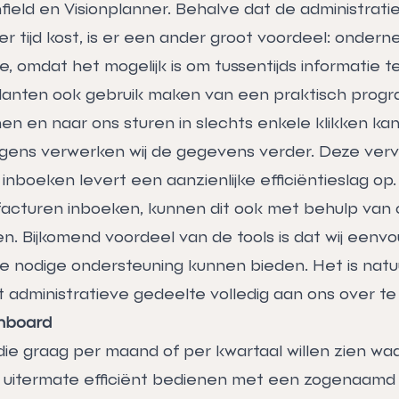
field en Visionplanner. Behalve dat de administrat
er tijd kost, is er een ander groot voordeel: ondern
e, omdat het mogelijk is om tussentijds informatie te 
lanten ook gebruik maken van een praktisch prog
en en naar ons sturen in slechts enkele klikken ka
gens verwerken wij de gegevens verder. Deze verv
 inboeken levert een aanzienlijke efficiëntieslag op.
n facturen inboeken, kunnen dit ook met behulp van
en. Bijkomend voordeel van de tools is dat wij eenv
e nodige ondersteuning kunnen bieden. Het is natuu
 administratieve gedeelte volledig aan ons over te 
shboard
e graag per maand of per kwartaal willen zien waa
e uitermate efficiënt bedienen met een zogenaamd