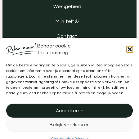
Werkgebied
Mijn telt®
Contact
Beheer cookie
toestemming
Om de beste ervaringen te bieden, gebruiken wij technologieën zoals
cookies om informatie over je apparaat op te slaan en/of te
raadplegen. Door in te stemmen met deze technologieën kunnen wij
gegevens zoals surfgedrag of unieke ID's op deze site verwerken. Als
je geen toestemming geeft of uw toestemming intrekt, kan dit een
nadelige invloed hebben op bepaalde functies en mogelijkheden.
Accepteren
Algemene voorwaarden
Klachtenregeling
Privacy
Bekijk voorkeuren
Disclaimer
Realisatie door
Zeker Zichtbaar
&
Schipper Marketing
Cookiebeleid
Privacy