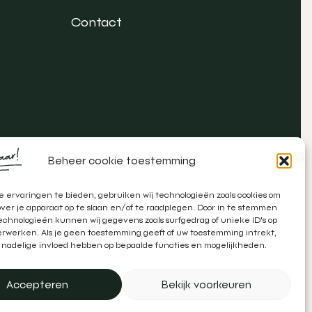
Contact
Beheer cookie toestemming
 ervaringen te bieden, gebruiken wij technologieën zoals cookies om
over je apparaat op te slaan en/of te raadplegen. Door in te stemmen
chnologieën kunnen wij gegevens zoals surfgedrag of unieke ID's op
erwerken. Als je geen toestemming geeft of uw toestemming intrekt,
 nadelige invloed hebben op bepaalde functies en mogelijkheden.
atie door
Zeker Zichtbaar
&
Schipper Marketing
Accepteren
Bekijk voorkeuren