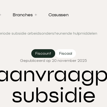
Branches
Casussen
riode subsidie arbeidsondersteunende hulpmiddelen
Fiscount
Fiscaal
Gepubliceerd op 20 november 2025
 aanvraagp
subsidie