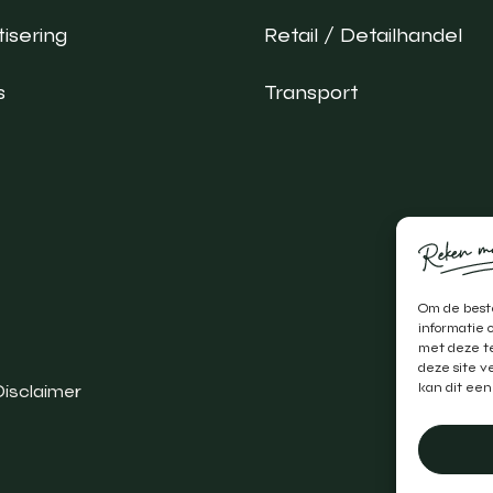
isering
Retail / Detailhandel
s
Transport
Om de beste
informatie 
met deze te
deze site v
kan dit een
Disclaimer
Realis