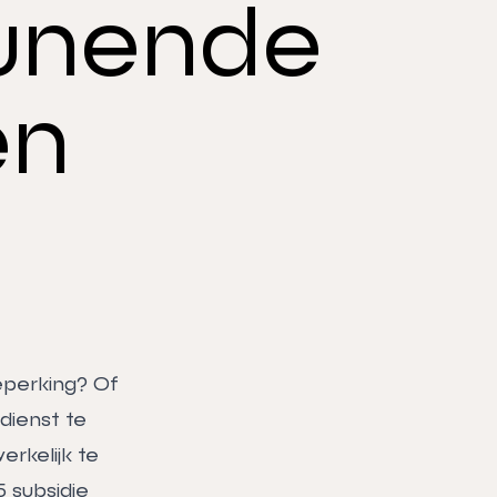
unende
en
eperking? Of
dienst te
rkelijk te
25
subsidie