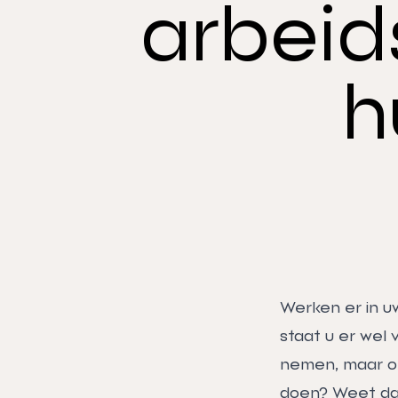
arbei
h
Werken er in u
staat u er wel
nemen, maar on
doen? Weet da