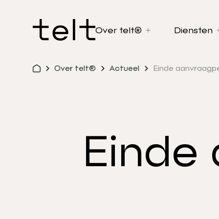
Over telt®
Diensten
Over telt®
Actueel
Einde aanvraagpe
Einde