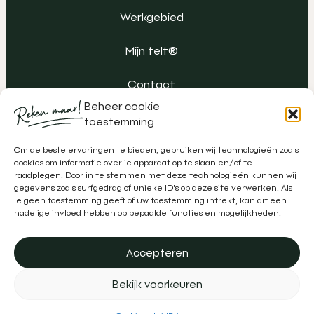
Werkgebied
Mijn telt®
Contact
Beheer cookie
toestemming
Om de beste ervaringen te bieden, gebruiken wij technologieën zoals
cookies om informatie over je apparaat op te slaan en/of te
raadplegen. Door in te stemmen met deze technologieën kunnen wij
gegevens zoals surfgedrag of unieke ID's op deze site verwerken. Als
je geen toestemming geeft of uw toestemming intrekt, kan dit een
nadelige invloed hebben op bepaalde functies en mogelijkheden.
Accepteren
Algemene voorwaarden
Klachtenregeling
Privacy
Bekijk voorkeuren
Disclaimer
Realisatie door
Zeker Zichtbaar
&
Schipper Marketing