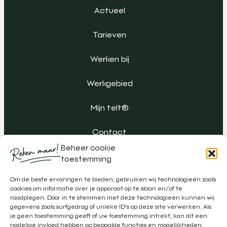
Actueel
Tarieven
Werken bij
Werkgebied
Mijn telt®
Contact
Beheer cookie
toestemming
Om de beste ervaringen te bieden, gebruiken wij technologieën zoals
cookies om informatie over je apparaat op te slaan en/of te
raadplegen. Door in te stemmen met deze technologieën kunnen wij
gegevens zoals surfgedrag of unieke ID's op deze site verwerken. Als
je geen toestemming geeft of uw toestemming intrekt, kan dit een
nadelige invloed hebben op bepaalde functies en mogelijkheden.