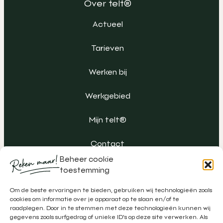
Over telt®
Actueel
Tarieven
Werken bij
Werkgebied
Mijn telt®
Contact
Beheer cookie
toestemming
Om de beste ervaringen te bieden, gebruiken wij technologieën zoals
cookies om informatie over je apparaat op te slaan en/of te
raadplegen. Door in te stemmen met deze technologieën kunnen wij
gegevens zoals surfgedrag of unieke ID's op deze site verwerken. Als