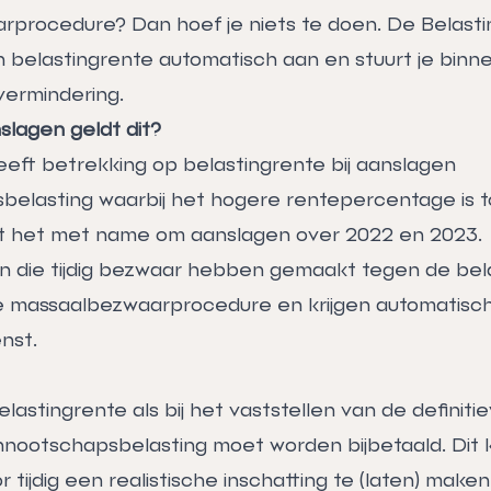
procedure? Dan hoef je niets te doen. De Belasti
 belastingrente automatisch aan en stuurt je binn
ermindering.
slagen geldt dit?
eeft betrekking op belastingrente bij aanslagen
elasting waarbij het hogere rentepercentage is t
at het met name om aanslagen over 2022 en 2023.
 die tijdig bezwaar hebben gemaakt tegen de bel
e massaalbezwaarprocedure en krijgen automatisch
nst.
elastingrente als bij het vaststellen van de definiti
ennootschapsbelasting moet worden bijbetaald. Dit 
tijdig een realistische inschatting te (laten) make