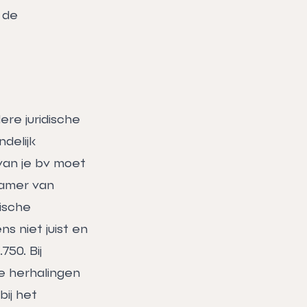
 de
re juridische
delijk
van je bv moet
Kamer van
ische
s niet juist en
50. Bij
e herhalingen
bij het