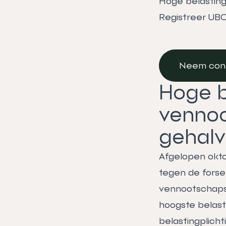
Hoge belastin
Registreer UB
Neem con
Neem con
Hoge b
vennoo
gehalv
Afgelopen okto
tegen de forse
vennootschapsb
hoogste belast
belastingplicht