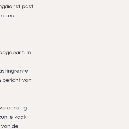
ngdienst past
en zes
oegepast. In
astingrente
 bericht van
eve aanslag
kun je vaak
n van de