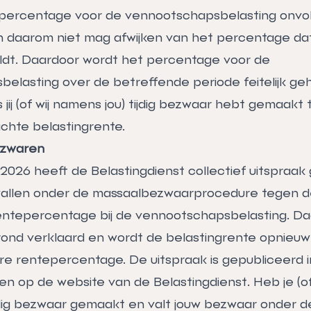
epercentage voor de vennootschapsbelasting onvo
 daarom niet mag afwijken van het percentage da
ldt. Daardoor wordt het percentage voor de
elasting over de betreffende periode feitelijk geh
 jij (of wij namens jou) tijdig bezwaar hebt gemaakt 
chte belastingrente.
ezwaren
 2026 heeft de Belastingdienst collectief uitspraa
vallen onder de massaalbezwaarprocedure tegen d
entepercentage bij de vennootschapsbelasting. Daar
ond verklaard en wordt de belastingrente opnieu
re rentepercentage. De uitspraak is gepubliceerd i
en op de website van de Belastingdienst. Heb je (o
jdig bezwaar gemaakt en valt jouw bezwaar onder d