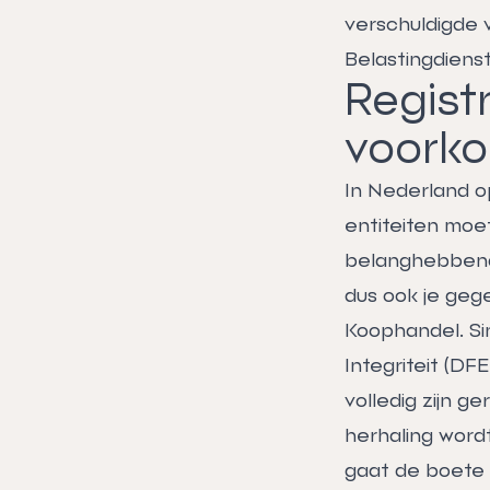
verschuldigde 
Belastingdienst
Regist
voork
In Nederland o
entiteiten moe
belanghebbende
dus ook je geg
Koophandel. Si
Integriteit (DF
volledig zijn g
herhaling word
gaat de boete n