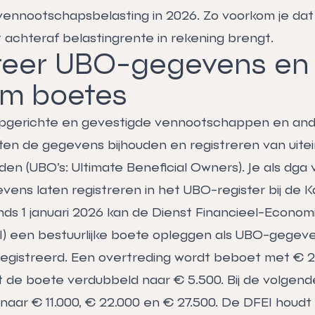
vennootschapsbelasting in 2026. Zo voorkom je dat
 achteraf belastingrente in rekening brengt.
reer UBO-gegevens en
om boetes
pgerichte en gevestigde vennootschappen en ande
ten de gegevens bijhouden en registreren van uitein
n (UBO’s: Ultimate Beneficial Owners). Je als dga 
evens laten registreren in het UBO-register bij de 
nds 1 januari 2026 kan de Dienst Financieel-Econom
EI) een bestuurlijke boete opleggen als UBO-gegeven
eregistreerd. Een overtreding wordt beboet met € 2.7
t de boete verdubbeld naar € 5.500. Bij de volgend
aar € 11.000, € 22.000 en € 27.500. De DFEI houdt 