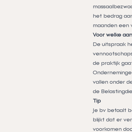
massaalbezwaar
het bedrag aan
maanden een v
Voor welke aan
De uitspraak h
vennootschapsb
de praktijk ga
Ondernemingen
vallen onder d
de Belastingdie
Tip
Je bv betaalt b
blijkt dat er v
voorkomen door 