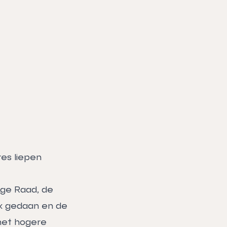
es liepen
oge Raad, de
ak gedaan en de
 het hogere