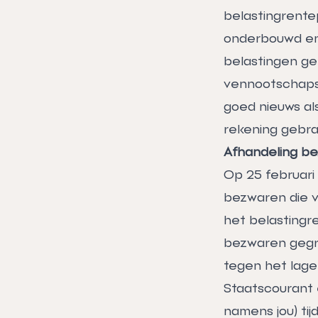
belastingrent
onderbouwd en
belastingen ge
vennootschapsb
goed nieuws als
rekening gebra
Afhandeling b
Op 25 februari
bezwaren die 
het belastingr
bezwaren gegr
tegen het lage
Staatscourant 
namens jou) ti