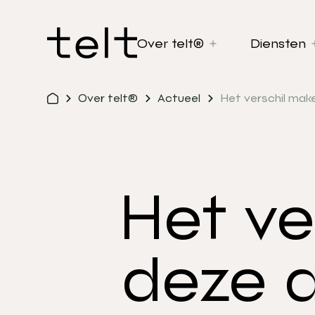
Over telt®
Diensten
Over telt®
Actueel
Het verschil ma
Het ve
deze 