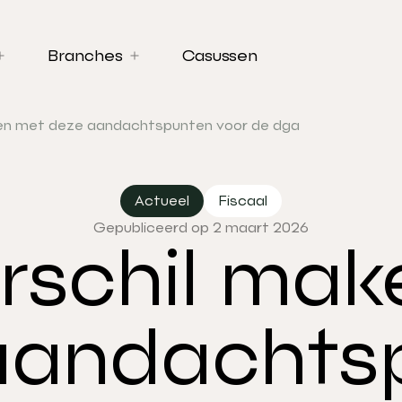
Branches
Casussen
ken met deze aandachtspunten voor de dga
Actueel
Fiscaal
Gepubliceerd op 2 maart 2026
rschil ma
aandachts