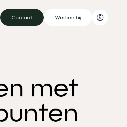
Contact
Werken bij
Contact
Werken bij
ken met
punten