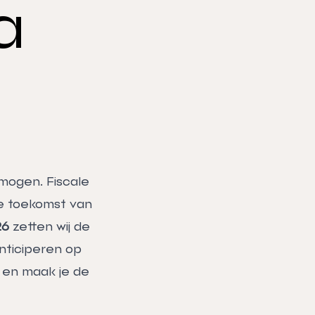
a
rmogen. Fiscale
de toekomst van
26
zetten wij de
anticiperen op
e en maak je de