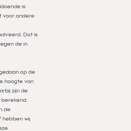
ldoende is
t voor andere
alveerd. Dat is
tegen de in
k gedaan op de
e hoogte van
bij zijn de
w berekend
n de
f hebben wij
eze