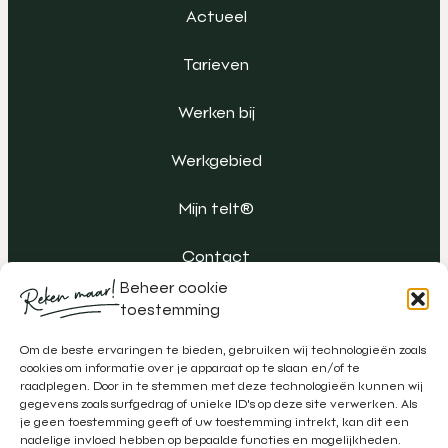
Actueel
Tarieven
Werken bij
Werkgebied
Mijn telt®
Contact
Beheer cookie
toestemming
Om de beste ervaringen te bieden, gebruiken wij technologieën zoals
cookies om informatie over je apparaat op te slaan en/of te
raadplegen. Door in te stemmen met deze technologieën kunnen wij
gegevens zoals surfgedrag of unieke ID's op deze site verwerken. Als
je geen toestemming geeft of uw toestemming intrekt, kan dit een
nadelige invloed hebben op bepaalde functies en mogelijkheden.