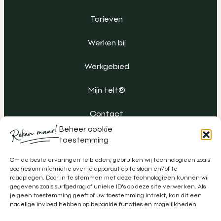
Tarieven
Werken bij
Werkgebied
Mijn telt®
Contact
Beheer cookie
toestemming
Om de beste ervaringen te bieden, gebruiken wij technologieën zoals
cookies om informatie over je apparaat op te slaan en/of te
raadplegen. Door in te stemmen met deze technologieën kunnen wij
gegevens zoals surfgedrag of unieke ID's op deze site verwerken. Als
je geen toestemming geeft of uw toestemming intrekt, kan dit een
nadelige invloed hebben op bepaalde functies en mogelijkheden.