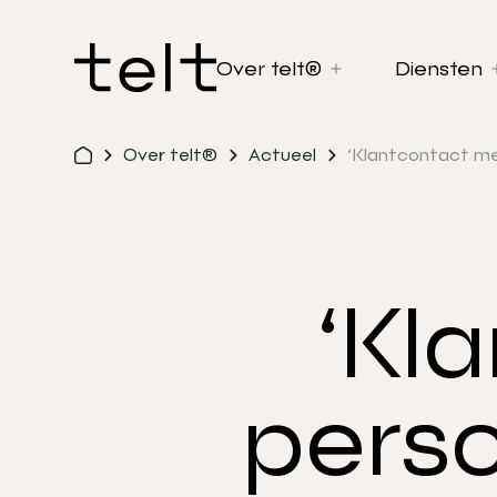
Over telt®
Diensten
Over telt®
Actueel
‘Klantcontact me
‘Kl
perso