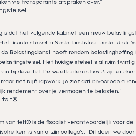
aken we transparante afspraken over.”
ngstelsel
 is dat het volgende kabinet een nieuw belastingste
Het fiscale stelsel in Nederland staat onder druk. V
 de Belastingdienst heeft rondom belastingheffing 
lastingstelsel. Het huidige stelsel is al ruim twintig
aan bij deze tijd. De weeffouten in box 3 zijn er door
 maar het blijft lapwerk. Je ziet dat bijvoorbeeld ro
jk rendement over je vermogen te belasten.”
s telt®
 van telt® is de fiscalist verantwoordelijk voor de
sche kennis van al zijn collega’s. “Dit doen we door