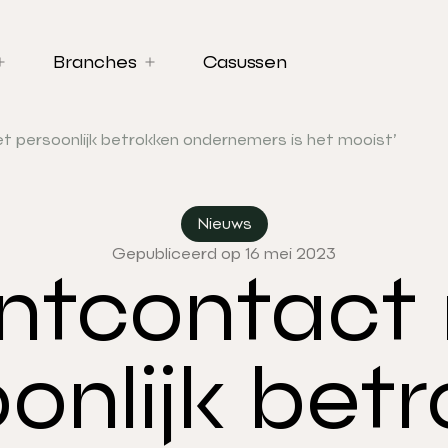
Branches
Casussen
t persoonlijk betrokken ondernemers is het mooist’
Nieuws
Gepubliceerd op 16 mei 2023
antcontact
onlijk bet