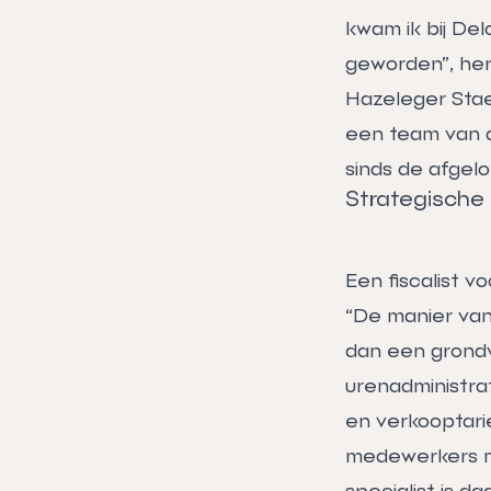
kwam ik bij Del
geworden”, her
Hazeleger Sta
een team van a
sinds de afgel
Strategische
Een fiscalist v
“De manier van
dan een grondve
urenadministra
en verkooptari
medewerkers met
specialist is d