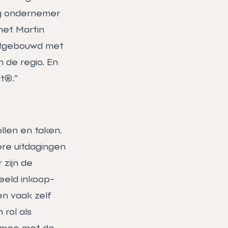
dig ondernemer
met Martin
uitgebouwd met
 de regio. En
t®.”
ollen en taken.
ere uitdagingen
 zijn de
eeld inkoop-
n vaak zelf
 rol als
ch mee met de