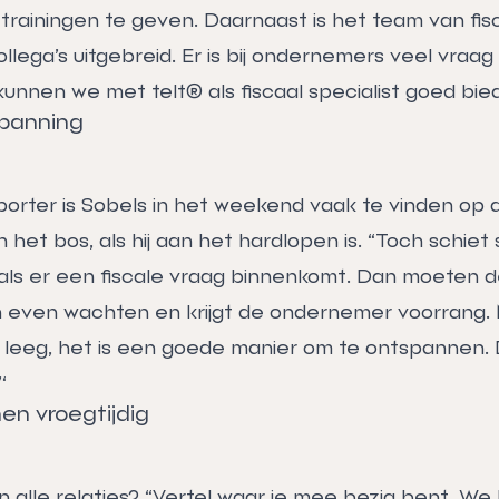
trainingen te geven. Daarnaast is het team van fis
lega’s uitgebreid. Er is bij ondernemers veel vraag 
kunnen we met telt® als fiscaal specialist goed bie
spanning
porter is Sobels in het weekend vaak te vinden op 
n het bos, als hij aan het hardlopen is. “Toch schiet
, als er een fiscale vraag binnenkomt. Dan moeten 
 even wachten en krijgt de ondernemer voorrang.
 leeg, het is een goede manier om te ontspannen. 
‘
en vroegtijdig
 alle relaties? “Vertel waar je mee bezig bent. We