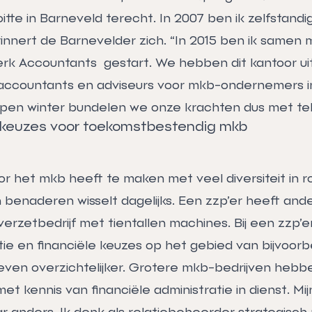
oitte in Barneveld terecht. In 2007 ben ik zelfstan
innert de Barnevelder zich. “In 2015 ben ik samen 
erk Accountants gestart. We hebben dit kantoor 
ccountants en adviseurs voor mkb-ondernemers in
open winter bundelen we onze krachten dus met tel
 keuzes voor toekomstbestendig mkb
oor het mkb heeft te maken met veel diversiteit in r
 benaderen wisselt dagelijks. Een zzp’er heeft and
rzetbedrijf met tientallen machines. Bij een zzp’er
tie en financiële keuzes op het gebied van bijvoorb
even overzichtelijker. Grotere mkb-bedrijven hebbe
 kennis van financiële administratie in dienst. Mijn
aar anders. Ik denk als relatiebeheerder strategis