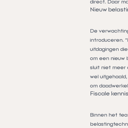
direct. Daar m
Nieuw belasti
De verwachting
introduceren. “
uitdagingen die
om een nieuw be
sluit niet meer 
wel uitgehaald,
om daadwerkeli
Fiscale kenni
Binnen het team
belastingtechni