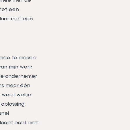
met een
elaar met een
ermee te maken
van mijn werk
 de ondernemer
ns maar één
r, weet welke
 oplossing
snel
loopt echt niet