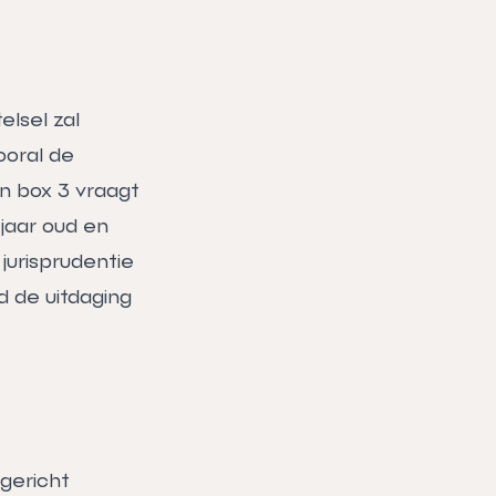
lsel zal
ooral de
in box 3 vraagt
 jaar oud en
 jurisprudentie
nd de uitdaging
 gericht