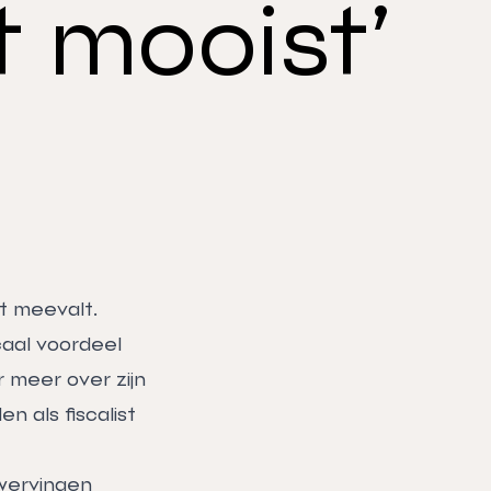
 mooist’
at meevalt.
caal voordeel
r meer over zijn
n als fiscalist
mzwervingen