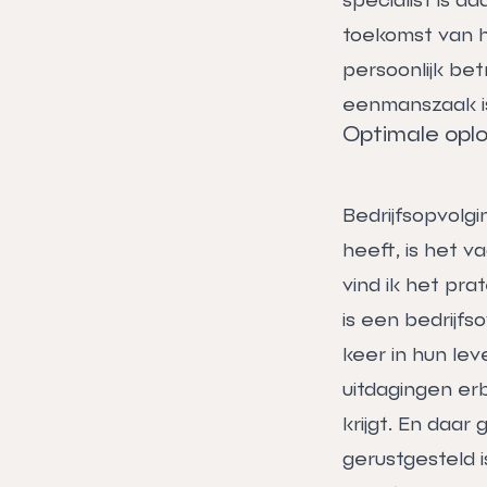
toekomst van h
persoonlijk be
eenmanszaak i
Optimale oplo
Bedrijfsopvolg
heeft, is het v
vind ik het pr
is een bedrij
keer in hun lev
uitdagingen er
krijgt. En daar 
gerustgesteld i