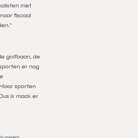
calisten met
naar fiscaal
den.”
de golfbaan, de
 sporten er nog
de
 Maar sporten
Dus ik maak er
 kunnen