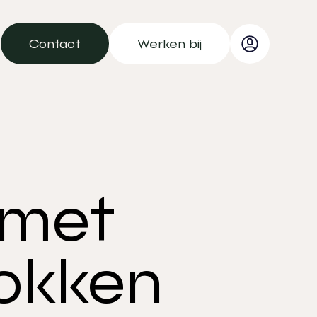
Contact
Werken bij
Contact
Werken bij
 met
rokken