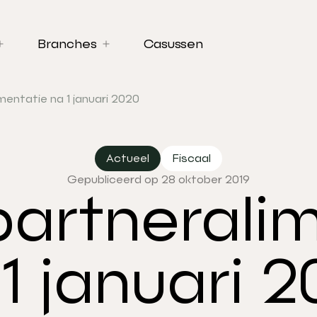
Branches
Casussen
mentatie na 1 januari 2020
Actueel
Fiscaal
Gepubliceerd op 28 oktober 2019
partnerali
1 januari 