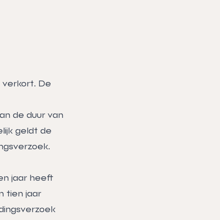
 verkort. De
van de duur van
lijk geldt de
ingsverzoek.
ien jaar heeft
 tien jaar
dingsverzoek