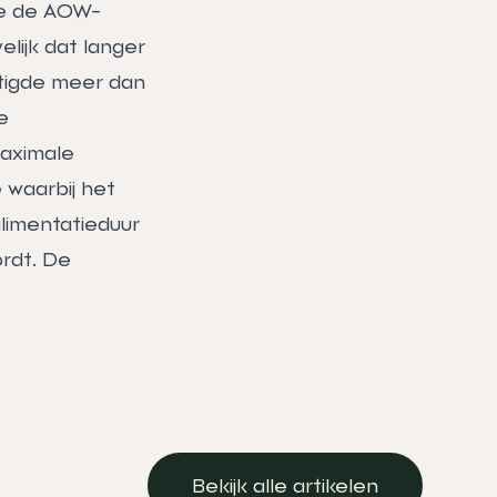
de de AOW-
lijk dat langer
htigde meer dan
e
maximale
e waarbij het
alimentatieduur
ordt. De
Bekijk alle artikelen