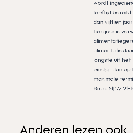
wordt ingedien
leeftijd bereik
dan vijftien ja
tien jaar is ve
alimentatiegere
alimentatieduur
jongste uit het
eindigt dan op
maximale termijn
Bron: MJ&V 21-
Anderen lezen ook