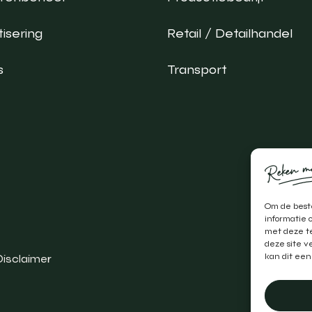
isering
Retail / Detailhandel
s
Transport
Om de beste
informatie 
met deze te
deze site v
kan dit een
Disclaimer
Realis