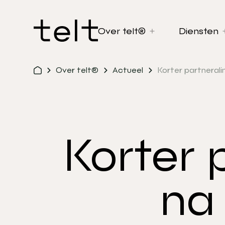
Over telt®
Diensten
Over telt®
Actueel
Korter partnerali
Korter 
na 