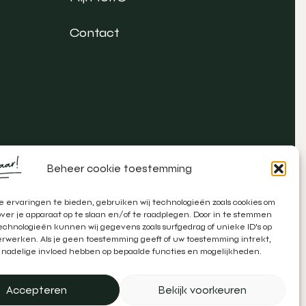
Contact
Beheer cookie toestemming
 ervaringen te bieden, gebruiken wij technologieën zoals cookies om
over je apparaat op te slaan en/of te raadplegen. Door in te stemmen
chnologieën kunnen wij gegevens zoals surfgedrag of unieke ID's op
erwerken. Als je geen toestemming geeft of uw toestemming intrekt,
 nadelige invloed hebben op bepaalde functies en mogelijkheden.
atie door
Zeker Zichtbaar
&
Schipper Marketing
Accepteren
Bekijk voorkeuren