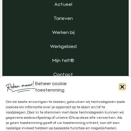
Actueel
Tarieven
Werken bij
Werkgebied
Mijn telt®
Contact
Beheer cookie
toestemming
Om de beste ervaringen te bieden, gebruiken wij technologieën zoals
cookies om informatie over je apparaat op te slaan en/of te
raadplegen. Door in te stemmen met deze technologieën kunnen wij
gegevens zoals surfgedrag of unieke ID's op deze site verwerken. Als
je geen toestemming geeft of uw toestemming intrekt, kan dit een
nadelige invloed hebben op bepaalde functies en mogelijkheden.