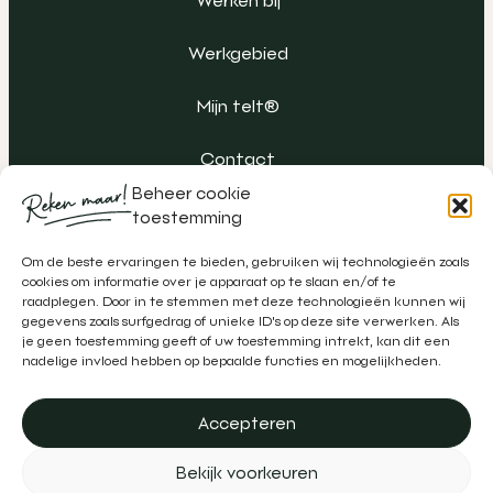
Werken bij
Werkgebied
Mijn telt®
Contact
Beheer cookie
toestemming
Om de beste ervaringen te bieden, gebruiken wij technologieën zoals
cookies om informatie over je apparaat op te slaan en/of te
raadplegen. Door in te stemmen met deze technologieën kunnen wij
gegevens zoals surfgedrag of unieke ID's op deze site verwerken. Als
je geen toestemming geeft of uw toestemming intrekt, kan dit een
nadelige invloed hebben op bepaalde functies en mogelijkheden.
Accepteren
Algemene voorwaarden
Klachtenregeling
Privacy
Bekijk voorkeuren
Disclaimer