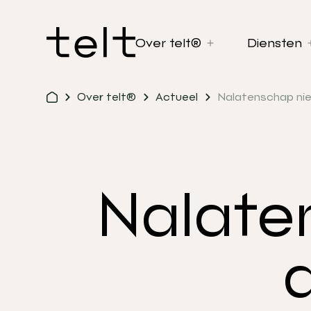
Over telt®
Diensten
Over telt®
Actueel
Nalatenschap nie
Nalate