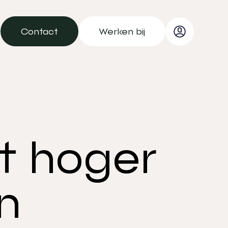
Contact
Werken bij
Contact
Werken bij
t hoger
n