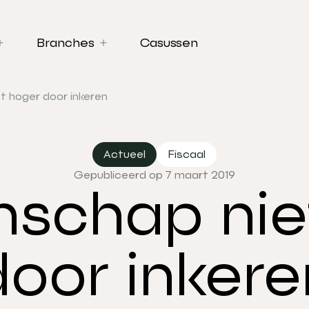
Branches
Casussen
t hoger door inkeren
Actueel
Fiscaal
Gepubliceerd op 7 maart 2019
nschap nie
door inkere