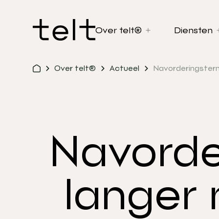
Over telt®
Diensten
Over telt®
Actueel
Navorderingstermi
Navorde
langer 