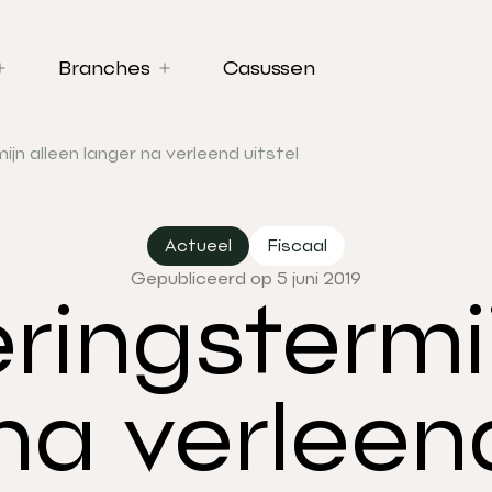
Branches
Casussen
jn alleen langer na verleend uitstel
Actueel
Fiscaal
Gepubliceerd op 5 juni 2019
ringstermij
na verleend