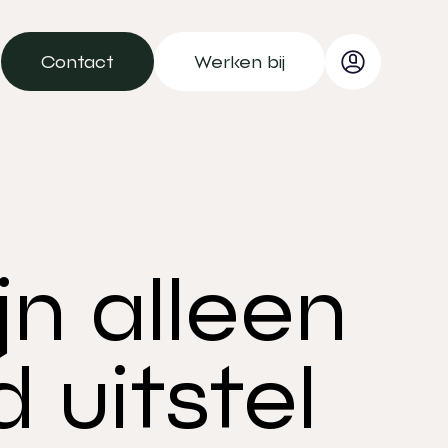
Contact
Werken bij
Contact
Werken bij
n alleen
 uitstel