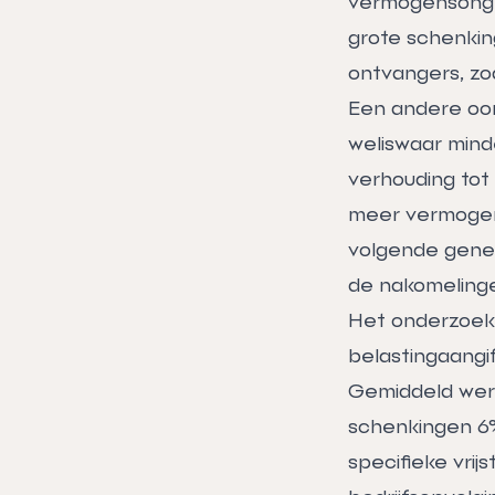
vermogensongel
grote schenkin
ontvangers, zo
Een andere oor
weliswaar mind
verhouding tot
meer vermogen
volgende gener
de nakomeling
Het onderzoek 
belastingaangif
Gemiddeld werd
schenkingen 6%.
specifieke vrij