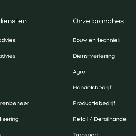
diensten
Onze branches
advies
Bouw en techniek
advies
Dienstverlening
Agro
Handelsbedrijf
urenbeheer
Productiebedrijf
isering
Retail / Detailhandel
s
Transport