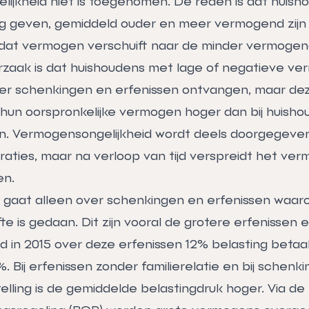
ijkheid niet is toegenomen. De reden is dat huish
g geven, gemiddeld ouder en meer vermogend zijn
dat vermogen verschuift naar de minder vermogen
zaak is dat huishoudens met lage of negatieve v
er schenkingen en erfenissen ontvangen, maar deze
 hun oorspronkelijke vermogen hoger dan bij huish
. Vermogensongelijkheid wordt deels doorgegeve
aties, maar na verloop van tijd verspreidt het ver
en.
gaat alleen over schenkingen en erfenissen waar
te is gedaan. Dit zijn vooral de grotere erfenissen
 in 2015 over deze erfenissen 12% belasting betaa
 Bij erfenissen zonder familierelatie en bij schenk
stelling is de gemiddelde belastingdruk hoger. Via de