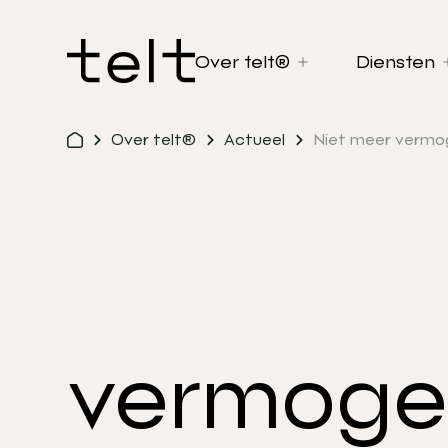
Over telt®
Diensten
Over telt®
Actueel
Niet meer vermog
vermogen