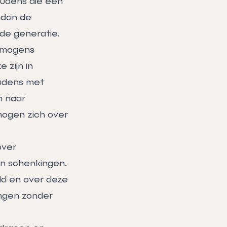
oudens die een
 dan de
de generatie.
ermogens
 zijn in
oudens met
n naar
mogen zich over
over
 en schenkingen.
ld en over deze
ingen zonder