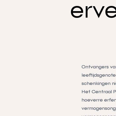
erv
Ontvangers van 
leeftijdsgenot
schenkingen ni
Het Centraal P
hoeverre erfe
vermogensongel