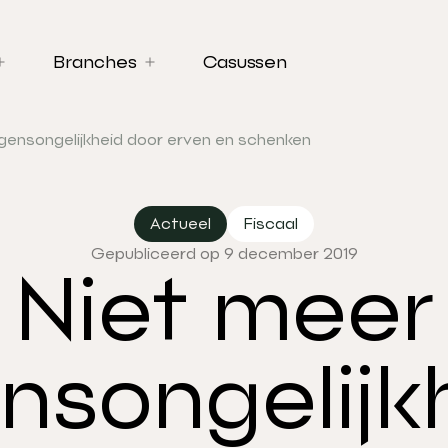
Branches
Casussen
ensongelijkheid door erven en schenken
Actueel
Fiscaal
Gepubliceerd op 9 december 2019
Niet meer
songelijk