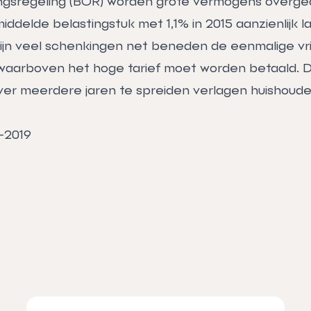
ingsregeling (BOR) worden grote vermogens overg
emiddelde belastingstuk met 1,1% in 2015 aanzienlijk 
zijn veel schenkingen net beneden de eenmalige vrij
 waarboven het hoge tarief moet worden betaald. 
er meerdere jaren te spreiden verlagen huishoud
-2019