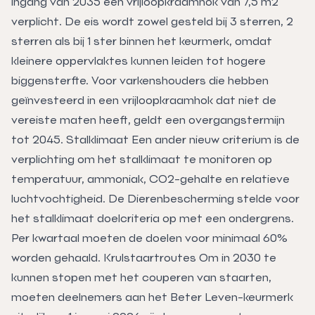
ingang van 2035 een vrijloopkraamhok van 7,5 m2
verplicht. De eis wordt zowel gesteld bij 3 sterren, 2
sterren als bij 1 ster binnen het keurmerk, omdat
kleinere oppervlaktes kunnen leiden tot hogere
biggensterfte. Voor varkenshouders die hebben
geïnvesteerd in een vrijloopkraamhok dat niet de
vereiste maten heeft, geldt een overgangstermijn
tot 2045. Stalklimaat Een ander nieuw criterium is de
verplichting om het stalklimaat te monitoren op
temperatuur, ammoniak, CO2-gehalte en relatieve
luchtvochtigheid. De Dierenbescherming stelde voor
het stalklimaat doelcriteria op met een ondergrens.
Per kwartaal moeten de doelen voor minimaal 60%
worden gehaald. Krulstaartroutes Om in 2030 te
kunnen stopen met het couperen van staarten,
moeten deelnemers aan het Beter Leven-keurmerk