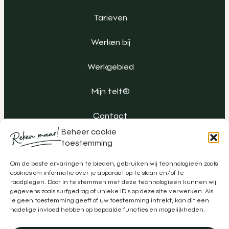
Tarieven
Werken bij
Werkgebied
Mijn telt®
Contact
Beheer cookie
toestemming
Om de beste ervaringen te bieden, gebruiken wij technologieën zoals
cookies om informatie over je apparaat op te slaan en/of te
raadplegen. Door in te stemmen met deze technologieën kunnen wij
gegevens zoals surfgedrag of unieke ID's op deze site verwerken. Als
je geen toestemming geeft of uw toestemming intrekt, kan dit een
nadelige invloed hebben op bepaalde functies en mogelijkheden.