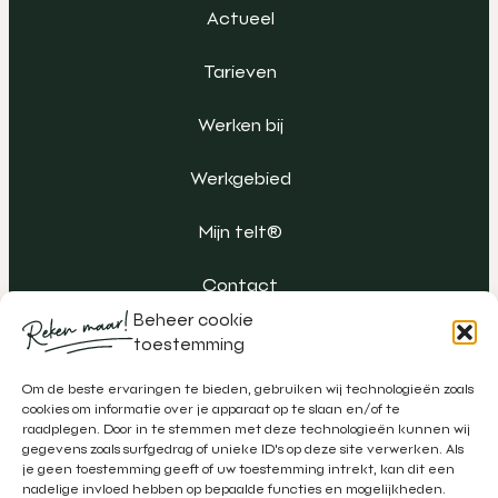
Actueel
Tarieven
Werken bij
Werkgebied
Mijn telt®
Contact
Beheer cookie
toestemming
Om de beste ervaringen te bieden, gebruiken wij technologieën zoals
cookies om informatie over je apparaat op te slaan en/of te
raadplegen. Door in te stemmen met deze technologieën kunnen wij
gegevens zoals surfgedrag of unieke ID's op deze site verwerken. Als
je geen toestemming geeft of uw toestemming intrekt, kan dit een
nadelige invloed hebben op bepaalde functies en mogelijkheden.