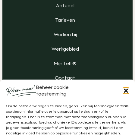
Actueel
Tarieven
Werken bij
Werkgebied
Mijn telt®
Contact
Beheer cookie
toestemming
Om de beste ervaringen te bieden, gebruiken wij technologieën zoals
cookies om informatie over je apparaat op te slaan en/of te
raadplegen. Door in te stemmen met deze technologieën kunnen wij
gegevens zoals surfgedrag of unieke ID's op deze site verwerken. Als
je geen toestemming geeft of uw toestemming intrekt, kan dit een
nadelige invloed hebben op bepaalde functies en mogelijkheden.