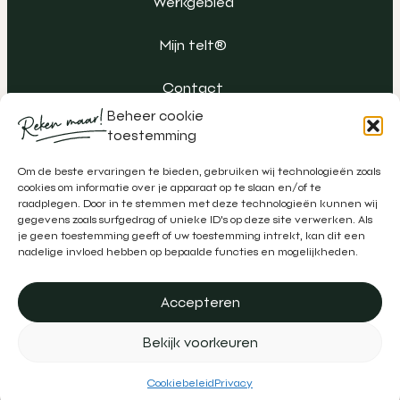
Werkgebied
Mijn telt®
Contact
Beheer cookie
toestemming
Om de beste ervaringen te bieden, gebruiken wij technologieën zoals
cookies om informatie over je apparaat op te slaan en/of te
raadplegen. Door in te stemmen met deze technologieën kunnen wij
gegevens zoals surfgedrag of unieke ID's op deze site verwerken. Als
je geen toestemming geeft of uw toestemming intrekt, kan dit een
nadelige invloed hebben op bepaalde functies en mogelijkheden.
Accepteren
Algemene voorwaarden
Klachtenregeling
Privacy
Bekijk voorkeuren
Disclaimer
Realisatie door
Zeker Zichtbaar
&
Schipper Marketing
Cookiebeleid
Privacy