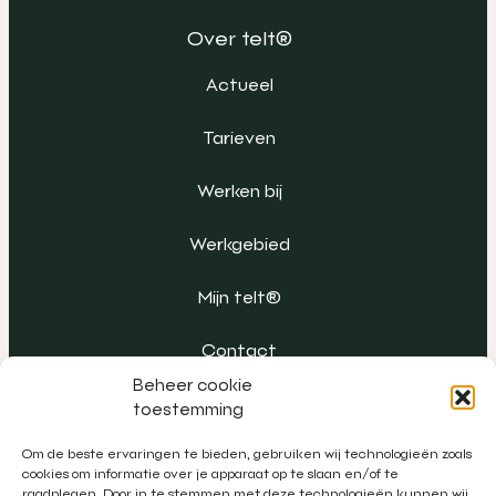
Over telt®
Actueel
Tarieven
Werken bij
Werkgebied
Mijn telt®
Contact
Beheer cookie
toestemming
Om de beste ervaringen te bieden, gebruiken wij technologieën zoals
cookies om informatie over je apparaat op te slaan en/of te
raadplegen. Door in te stemmen met deze technologieën kunnen wij