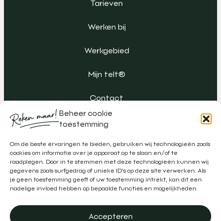
Tarieven
Werken bij
Werkgebied
Mijn telt®
Contact
Beheer cookie
toestemming
Om de beste ervaringen te bieden, gebruiken wij technologieën zoals
cookies om informatie over je apparaat op te slaan en/of te
raadplegen. Door in te stemmen met deze technologieën kunnen wij
gegevens zoals surfgedrag of unieke ID's op deze site verwerken. Als
je geen toestemming geeft of uw toestemming intrekt, kan dit een
nadelige invloed hebben op bepaalde functies en mogelijkheden.
Accepteren
Algemene voorwaarden