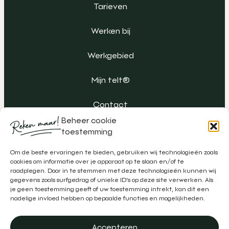
Tarieven
Werken bij
Werkgebied
Mijn telt®
Contact
Beheer cookie
toestemming
Om de beste ervaringen te bieden, gebruiken wij technologieën zoals
cookies om informatie over je apparaat op te slaan en/of te
raadplegen. Door in te stemmen met deze technologieën kunnen wij
gegevens zoals surfgedrag of unieke ID's op deze site verwerken. Als
je geen toestemming geeft of uw toestemming intrekt, kan dit een
nadelige invloed hebben op bepaalde functies en mogelijkheden.
Accepteren
Algemene voorwaarden