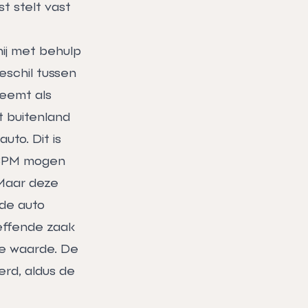
t stelt vast
ij met behulp
schil tussen
eemt als
t buitenland
uto. Dit is
e BPM mogen
 Maar deze
 de auto
reffende zaak
ge waarde. De
rd, aldus de