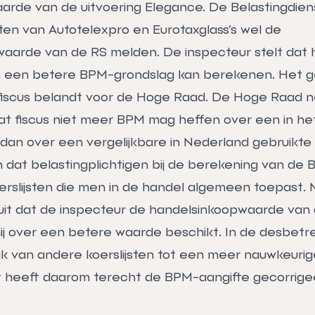
rde van de uitvoering Elegance. De Belastingdiens
sten van Autotelexpro en Eurotaxglass’s wel de
aarde van de RS melden. De inspecteur stelt dat h
en een betere BPM-grondslag kan berekenen. Het ge
iscus belandt voor de Hoge Raad. De Hoge Raad n
at fiscus niet meer BPM mag heffen over een in he
dan over een vergelijkbare in Nederland gebruikte a
dat belastingplichtigen bij de berekening van d
rslijsten die men in de handel algemeen toepast.
t uit dat de inspecteur de handelsinkoopwaarde van
 hij over een betere waarde beschikt. In de desbet
uik van andere koerslijsten tot een meer nauwkeuri
t heeft daarom terecht de BPM-aangifte gecorrigee