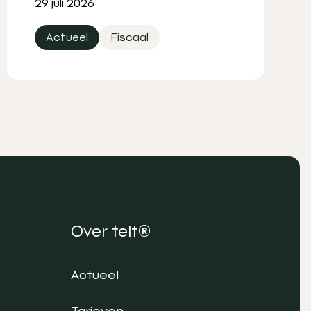
29 juli 2026
Actueel
Fiscaal
Over telt®
Actueel
Tarieven