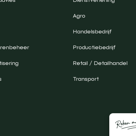
Agro
Handelsbedrijf
urenbeheer
Productiebedrijf
isering
Retail / Detailhandel
s
Transport