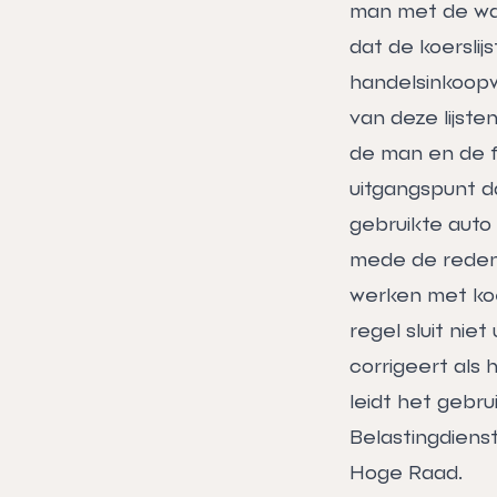
man met de waa
dat de koerslij
handelsinkoopw
van deze lijst
de man en de f
uitgangspunt d
gebruikte auto 
mede de reden 
werken met koe
regel sluit nie
corrigeert als
leidt het gebr
Belastingdiens
Hoge Raad.