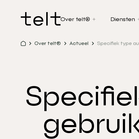
Over telt®
Diensten
Over telt®
Actueel
Specifiek type au
Specifie
gebruik