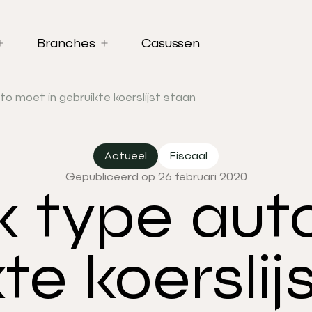
Branches
Casussen
to moet in gebruikte koerslijst staan
Actueel
Fiscaal
Gepubliceerd op 26 februari 2020
k type aut
te koerslij