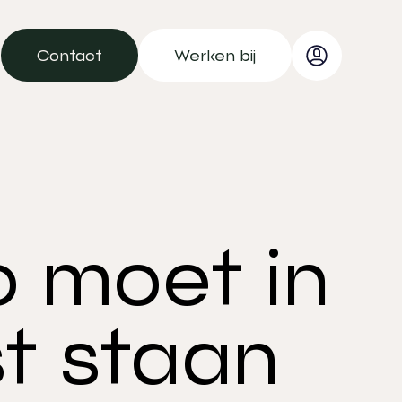
Contact
Werken bij
Contact
Werken bij
o moet in
st staan