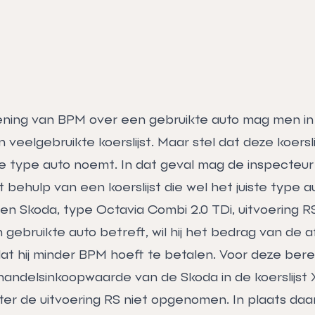
ning van BPM over een gebruikte auto mag men in
 veelgebruikte koerslijst. Maar stel dat deze koersli
 type auto noemt. In dat geval mag de inspecteu
ehulp van een koerslijst die wel het juiste type a
n Skoda, type Octavia Combi 2.0 TDi, uitvoering RS
ebruikte auto betreft, wil hij het bedrag van de af
t hij minder BPM hoeft te betalen. Voor deze ber
 handelsinkoopwaarde van de Skoda in de koerslijst 
chter de uitvoering RS niet opgenomen. In plaats da