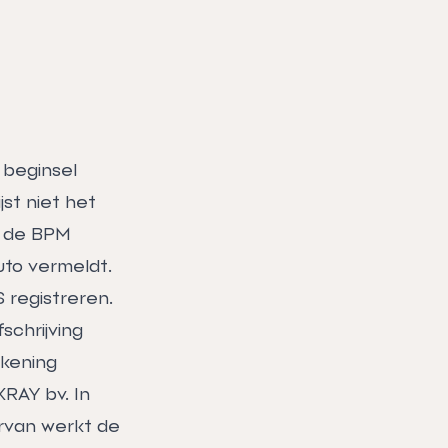
 beginsel
jst niet het
r de BPM
uto vermeldt.
 registreren.
schrijving
ekening
XRAY bv. In
arvan werkt de