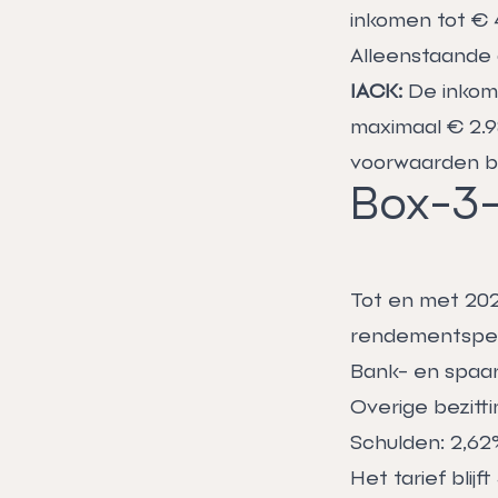
inkomen tot € 
Alleenstaande 
IACK:
De inkome
maximaal € 2.9
voorwaarden bli
Box-3-
Tot en met 2027
rendementsperc
Bank- en spaar
Overige bezitti
Schulden: 2,62
Het tarief blij