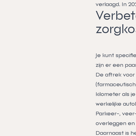
verlaagd. In 2
Verbet
zorgko
Je kunt specif
zijn er een paa
De aftrek voor
(farmaceutische
kilometer als je
werkelijke aut
Parkeer-, veer-
overleggen en 
Daarnaast is h