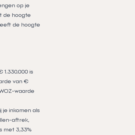
engen op je
t de hoogte
 heeft de hoogte
1.330.000 is
arde van €
 de WOZ-waarde
j je inkomen als
len-aftrek,
jks met 3,33%