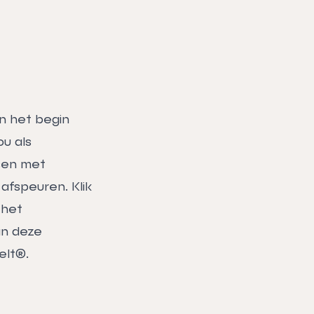
an het begin
ou als
ssen met
 afspeuren. Klik
 het
an deze
elt®.