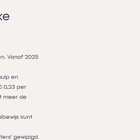
ke
en. Vanaf 2025
hulp en
€ 0,23 per
iet meer de
lbewijs kunt
rs’ gewijzigd.