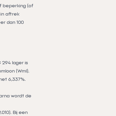
f beperking (of
in aftrek
eer dan 100
 294 lager is
umloon (Wml).
met 6,337%.
aarna wordt de
10). Bij een