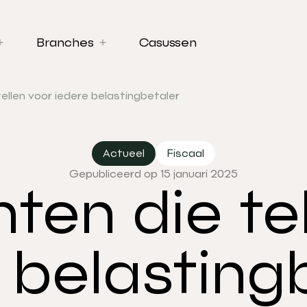
Branches
Casussen
ellen voor iedere belastingbetaler
Actueel
Fiscaal
Gepubliceerd op 15 januari 2025
ten die te
 belasting