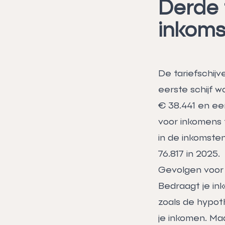
Derde t
inkoms
De tariefschij
eerste schijf w
€ 38.441 en ee
voor inkomens t
in de inkomsten
76.817 in 2025.
Gevolgen voor
Bedraagt je in
zoals de hypot
je inkomen. Ma