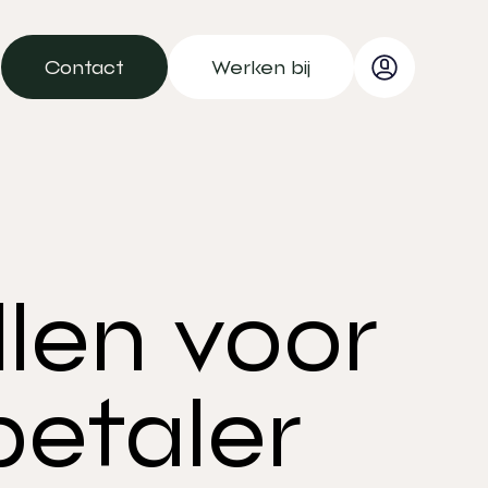
Contact
Werken bij
Contact
Werken bij
llen voor
betaler