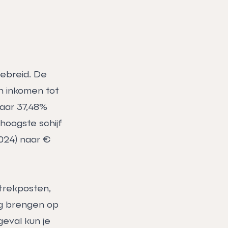
gebreid. De
en inkomen tot
naar 37,48%
hoogste schijf
2024) naar €
trekposten,
ng brengen op
geval kun je