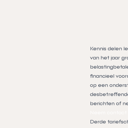
Kennis delen l
van het jaar gr
belastingbetale
financieel voor
op een onderstr
desbetreffende
berichten of n
Neem contact
Derde tariefsch