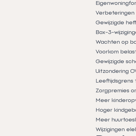
Eigenwoningfor
Verbeteringen 
Gewijzigde hef
Box-3-wijzigin
Wachten op bo
Voorkom belast
Gewijzigde sche
Uitzondering O
Leeftijdsgrens
Zorgpremies om
Meer kinderop
Hoger kindgeb
Meer huurtoes
Wijzigingen elek