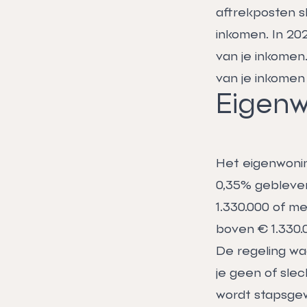
aftrekposten s
inkomen. In 20
van je inkomen.
van je inkomen 
Eigenw
Het eigenwonin
0,35% gebleve
1.330.000 of me
boven € 1.330.
De regeling waa
je geen of sle
wordt stapsgewi