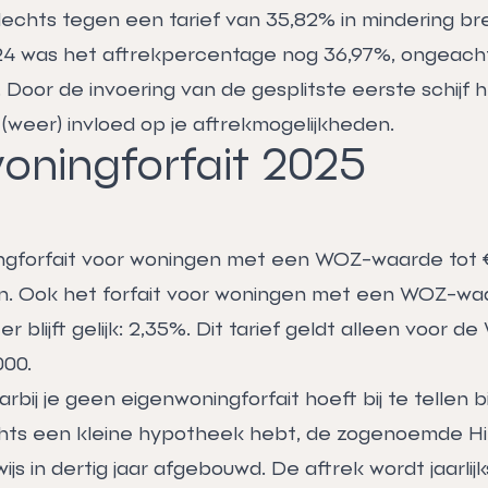
lechts tegen een tarief van 35,82% in mindering br
24 was het aftrekpercentage nog 36,97%, ongeach
 Door de invoering van de gesplitste eerste schijf
(weer) invloed op je aftrekmogelijkheden.
oningforfait 2025
gforfait voor woningen met een WOZ-waarde tot € 
n. Ook het forfait voor woningen met een WOZ-wa
er blijft gelijk: 2,35%. Dit tarief geldt alleen voor
000.
rbij je geen eigenwoningforfait hoeft bij te tellen bi
chts een kleine hypotheek hebt, de zogenoemde Hil
js in dertig jaar afgebouwd. De aftrek wordt jaarli