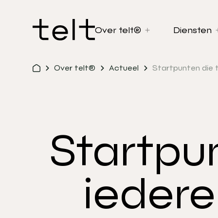
Over telt®
Diensten
Over telt®
Actueel
Startpunten die t
Startpun
iedere