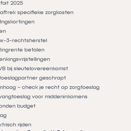
fait 2025
aftrek specifieke zorgkosten
fingskortingen
gen
x-3-rechtsherstel
ingrente betalen
nkingsvrijstellingen
VB bij sleutelovereenkomst
 toeslagpartner geschrapt
hoog – check je recht op zorgtoeslag
vangtoeslag voor middeninkomens
onden budget
lag
trisch rijden